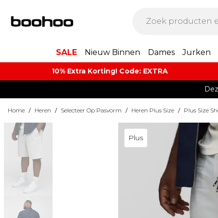
SALE
Nieuw Binnen
Dames
Jurken
10% Extra Korting! Code: EXTRA​
Dez
Home
/
Heren
/
Selecteer Op Pasvorm
/
Heren Plus Size
/
Plus Size Sh
Plus