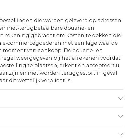
le bestellingen die worden geleverd op adressen
n niet‑terugbetaalbare douane- en
 in rekening gebracht om kosten te dekken die
an e‑commercegoederen met een lage waarde
et moment van aankoop. De douane- en
e regel weergegeven bij het afrekenen voordat
bestelling te plaatsen, erkent en accepteert u
ar zijn en niet worden teruggestort in geval
r dit wettelijk verplicht is.
t UK maat 3XL/42
€5.99