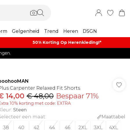
orm
Gelgenheid
Trend
Heren
DSGN
50% Korting Op Herenkleding​!*​
ngen.
boohooMAN
Plus Carpenter Relaxed Fit Shorts
€ 14,00
€ 48,00
Bespaar 71%
Extra 10% korting met code: EXTRA
Kleur
:
Steen
Selecteer een maat
:
Maattabel
38
40
42
44
46
2XL
3XL
4XL