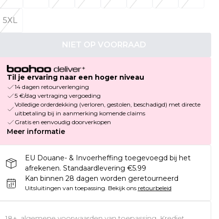
5XL
NIET OP VOORRAAD
Til je ervaring naar een hoger niveau
14 dagen retourverlenging
5 €/dag vertraging vergoeding
Volledige orderdekking (verloren, gestolen, beschadigd) met directe
uitbetaling bij in aanmerking komende claims
Gratis en eenvoudig doorverkopen
Meer informatie
EU Douane- & Invoerheffing toegevoegd bij het
afrekenen. Standaardlevering €5.99
Kan binnen 28 dagen worden geretourneerd
Uitsluitingen van toepassing.
Bekijk ons
retourbeleid
18+, algemene voorwaarden van toepassing. Krediet