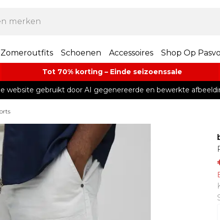
Zomeroutfits
Schoenen
Accessoires
Shop Op Pasv
Tot 70% korting – Einde seizoenssale
e website gebruikt door AI gegenereerde en bewerkte afbeeldi
orts