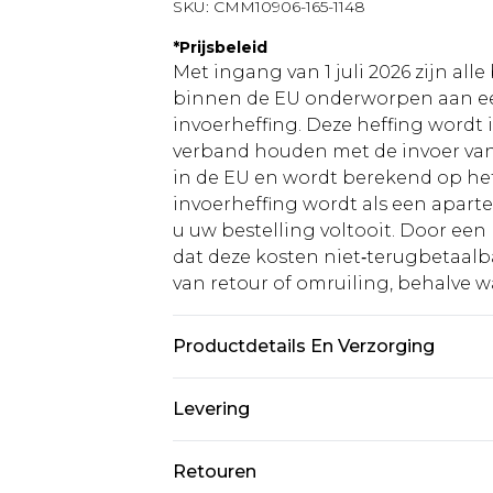
SKU:
CMM10906-165-1148
*
Prijsbeleid
Met ingang van 1 juli 2026 zijn al
binnen de EU onderworpen aan ee
invoerheffing. Deze heffing wordt
verband houden met de invoer v
in de EU en wordt berekend op h
invoerheffing wordt als een apart
u uw bestelling voltooit. Door een 
dat deze kosten niet‑terugbetaalba
van retour of omruiling, behalve waa
Productdetails En Verzorging
100% katoen. Model is 6'1 en draag
Levering
Standaardlevering Nederland
Retouren
Tot 5 werkdagen