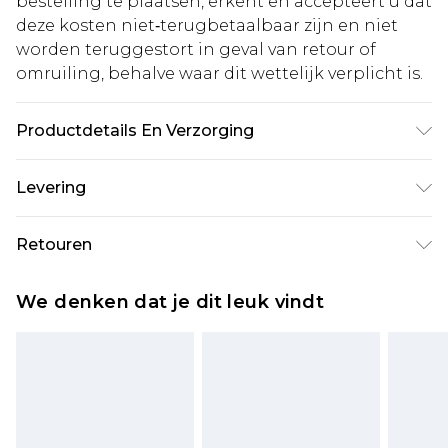
bestelling te plaatsen, erkent en accepteert u dat
deze kosten niet‑terugbetaalbaar zijn en niet
worden teruggestort in geval van retour of
omruiling, behalve waar dit wettelijk verplicht is.
Productdetails En Verzorging
100% polyester. Model is 6'1 en draagt de UK maat
Levering
3XL/42
Standaardlevering Nederland
€5.99
Retouren
Tot 5 werkdagen
Is er iets niet helemaal in orde? U heeft 21 dagen
Expressdienst Nederland
€14.99
We denken dat je dit leuk vindt
vanaf de dag dat u het ontvangt om iets terug te
Tot 2 werkdagen
sturen.
Houd er rekening mee dat er een retourkosten
van €7 per pakket in mindering wordt gebracht
op uw terugbetalingsbedrag.