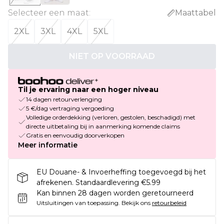
Selecteer een maat
:
Maattabel
2XL
3XL
4XL
5XL
NIET OP VOORRAAD
Til je ervaring naar een hoger niveau
14 dagen retourverlenging
5 €/dag vertraging vergoeding
Volledige orderdekking (verloren, gestolen, beschadigd) met
directe uitbetaling bij in aanmerking komende claims
Gratis en eenvoudig doorverkopen
Meer informatie
EU Douane- & Invoerheffing toegevoegd bij het
afrekenen. Standaardlevering €5.99
Kan binnen 28 dagen worden geretourneerd
Uitsluitingen van toepassing.
Bekijk ons
retourbeleid