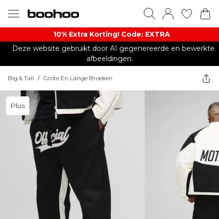
10% Extra Korting! Code: EXTRA​
Deze website gebruikt door AI gegenereerde en bewerkte
afbeeldingen.
Big & Tall
/
Grote En Lange Broeken
Plus