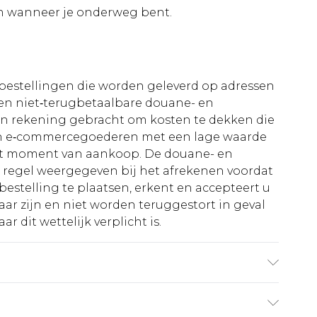
n wanneer je onderweg bent.
le bestellingen die worden geleverd op adressen
n niet‑terugbetaalbare douane- en
 in rekening gebracht om kosten te dekken die
an e‑commercegoederen met een lage waarde
et moment van aankoop. De douane- en
e regel weergegeven bij het afrekenen voordat
bestelling te plaatsen, erkent en accepteert u
ar zijn en niet worden teruggestort in geval
r dit wettelijk verplicht is.
aagt UK maat 3XL/42