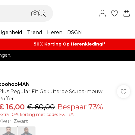
lgenheid
Trend
Heren
DSGN
50% Korting Op Herenkleding​!*​
ngen.
boohooMAN
Plus Regular Fit Gekuiterde Scuba-mouw
Puffer
€ 16,00
€ 60,00
Bespaar 73%
Extra 10% korting met code: EXTRA
Kleur
:
Zwart