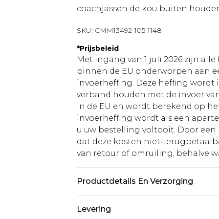
coachjassen de kou buiten houde
SKU:
CMM13492-105-1148
*
Prijsbeleid
Met ingang van 1 juli 2026 zijn al
binnen de EU onderworpen aan ee
invoerheffing. Deze heffing wordt
verband houden met de invoer v
in de EU en wordt berekend op h
invoerheffing wordt als een apart
u uw bestelling voltooit. Door een 
dat deze kosten niet‑terugbetaalba
van retour of omruiling, behalve waa
Productdetails En Verzorging
100% polyester. Model is 6'1 en dr
Levering