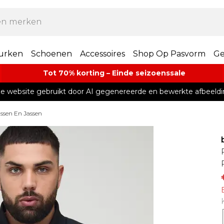
urken
Schoenen
Accessoires
Shop Op Pasvorm
Ge
Tot 70% korting – Einde seizoenssale
e website gebruikt door AI gegenereerde en bewerkte afbeeldi
ssen En Jassen