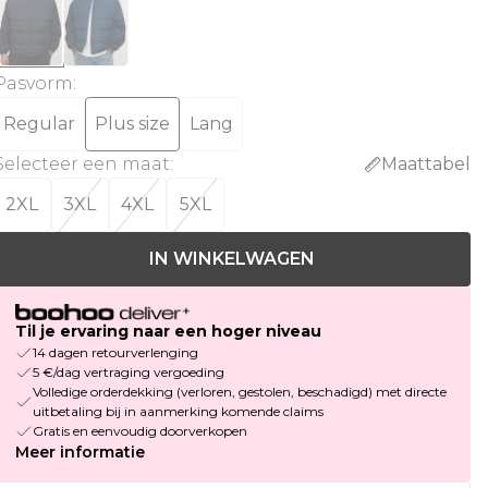
Pasvorm
:
Regular
Plus size
Lang
Selecteer een maat
:
Maattabel
2XL
3XL
4XL
5XL
IN WINKELWAGEN
Til je ervaring naar een hoger niveau
14 dagen retourverlenging
5 €/dag vertraging vergoeding
Volledige orderdekking (verloren, gestolen, beschadigd) met directe
uitbetaling bij in aanmerking komende claims
Gratis en eenvoudig doorverkopen
Meer informatie