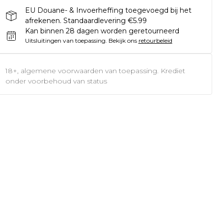
EU Douane- & Invoerheffing toegevoegd bij het
afrekenen. Standaardlevering €5.99
Kan binnen 28 dagen worden geretourneerd
Uitsluitingen van toepassing.
Bekijk ons
retourbeleid
18+, algemene voorwaarden van toepassing. Krediet
onder voorbehoud van status