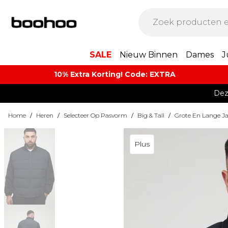
SALE
Nieuw Binnen
Dames
J
10% Extra Korting! Code: EXTRA​
Dez
Home
/
Heren
/
Selecteer Op Pasvorm
/
Big & Tall
/
Grote En Lange Ja
Plus