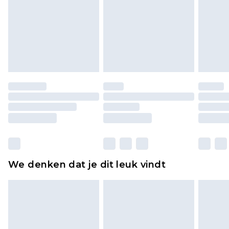
voor modieuze gezichtsmaskers, cosmetica,
piercingsieraden, seksspeeltjes, en badkleding of
lingerie als de hygiënezegel niet op zijn plaats zit
of is verbroken.
Schoenen en/of kledingstukken moeten
ongedragen en ongewassen zijn met de
originele labels eraan bevestigd. Schoenen
moeten ook binnenshuis worden gepast.
Huishoudelijke artikelen, zoals beddengoed,
matrassen, toppers en kussens, moeten
ongebruikt zijn en in de originele, ongeopende
We denken dat je dit leuk vindt
verpakking zitten. Dit heeft geen invloed op uw
wettelijke rechten.
Klik
hier
om ons volledige retourbeleid te
bekijken.