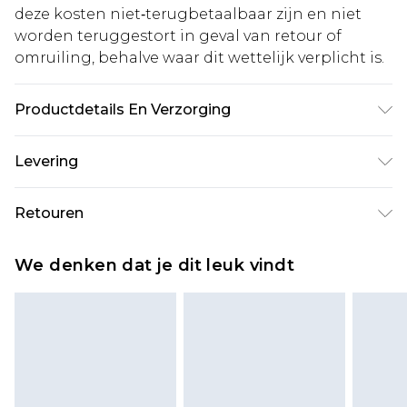
deze kosten niet‑terugbetaalbaar zijn en niet
worden teruggestort in geval van retour of
omruiling, behalve waar dit wettelijk verplicht is.
Productdetails En Verzorging
100% katoen. Model is 6'1 en draagt UK maat M/32
Levering
Standaardlevering Nederland
€5.99
Retouren
Tot 5 werkdagen
Is er iets niet helemaal in orde? U heeft 21 dagen
Expressdienst Nederland
€14.99
We denken dat je dit leuk vindt
vanaf de dag dat u het ontvangt om iets terug te
Tot 2 werkdagen
sturen.
Houd er rekening mee dat er een retourkosten
van €7 per pakket in mindering wordt gebracht
op uw terugbetalingsbedrag.
Let op, we kunnen geen restituties aanbieden