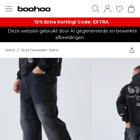
10% Extra Korting! Code: EXTRA​
Deze website gebruikt door AI gegenereerde en bewerkte
afbeeldingen.
Jeans
/
Acid Gewassen Jeans