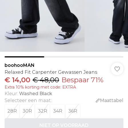
boohooMAN
Relaxed Fit Carpenter Gewassen Jeans
€ 14,00
€ 48,00
Bespaar 71%
Extra 10% korting met code: EXTRA
Kleur
:
Washed Black
Selecteer een maat
:
Maattabel
28R
30R
32R
34R
36R
NIET OP VOORRAAD