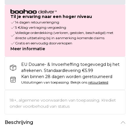
Til je ervaring naar een hoger niveau
14 dagen retourverlenging
5 €/dag vertraging vergoeding
Volledige orderdekking (verloren, gestolen, beschadigd) met
directe uitbetaling bij in aanmerking komende claims
Gratis en eenvoudig doorverkopen
Meer informatie
EU Douane- & Invoerheffing toegevoegd bij het
afrekenen. Standaardlevering €5.99
Kan binnen 28 dagen worden geretourneerd
Uitsluitingen van toepassing.
Bekijk ons
retourbeleid
18+, algemene voorwaarden van toepassing. Krediet
onder voorbehoud van status
Beschrijving