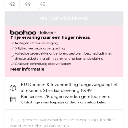
42
44
46
NIET OP VOORRAAD
Til je ervaring naar een hoger niveau
14 dagen retourverlenging
5 €/dag vertraging vergoeding
Volledige orderdekking (verloren, gestolen, beschadigd) met
directe uitbetaling bij in aanmerking komende claims
Gratis en eenvoudig doorverkopen
Meer informatie
EU Douane- & Invoerheffing toegevoegd bij het
afrekenen. Standaardlevering €5.99
Kan binnen 28 dagen worden geretourneerd
Uitsluitingen van toepassing.
Bekijk ons
retourbeleid
18+, algemene voorwaarden van toepassing. Krediet
onder voorbehoud van status