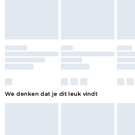
voor modieuze gezichtsmaskers, cosmetica,
piercingsieraden, seksspeeltjes, en badkleding of
lingerie als de hygiënezegel niet op zijn plaats zit
of is verbroken.
Schoenen en/of kledingstukken moeten
ongedragen en ongewassen zijn met de
originele labels eraan bevestigd. Schoenen
moeten ook binnenshuis worden gepast.
Huishoudelijke artikelen, zoals beddengoed,
matrassen, toppers en kussens, moeten
ongebruikt zijn en in de originele, ongeopende
We denken dat je dit leuk vindt
verpakking zitten. Dit heeft geen invloed op uw
wettelijke rechten.
Klik
hier
om ons volledige retourbeleid te
bekijken.