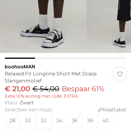
boohooMAN
Relaxed Fit Longline Short Met Strass
Slangenmotief
€ 21,00
€ 54,00
Bespaar 61%
Extra 10% korting met code: EXTRA
Kleur
:
Zwart
Selecteer een maat
:
Maattabel
28
30
32
34
36
38
40