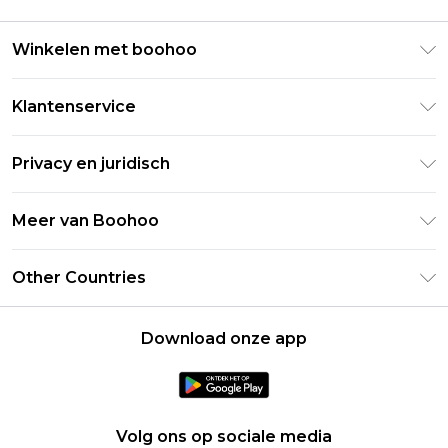
Winkelen met boohoo
Klarna
Klantenservice
Clearpay
Retourneer uw bestelling
Studentenkorting - Student Beans
Privacy en juridisch
Veelgestelde vragen
Studentenkorting - UNiDAYS
Privacybeleid
Leveringsinformatie
Meer van Boohoo
Boohoo App
Algemene voorwaarden
Retourinformatie
Maatgids
Verklaring over moderne slavernij
Over cookies
Other Countries
Neem contact met ons op
Carrières bij Boohoo
Gebruiksvoorwaarden
United States
Producten
Download onze app
France
Ireland
Netherlands
Volg ons op sociale media