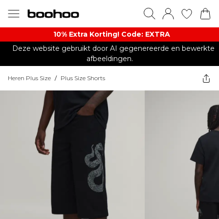
10% Extra Korting! Code: EXTRA​
Deze website gebruikt door AI gegenereerde en bewerkte
afbeeldingen.
Heren Plus Size
/
Plus Size Shorts