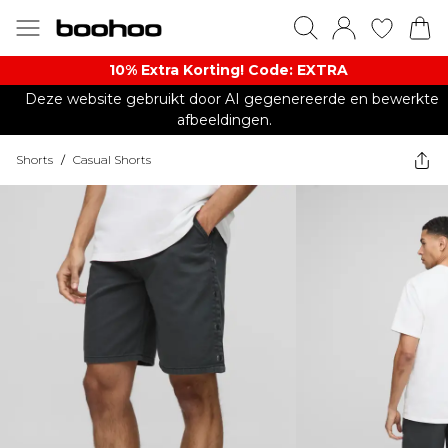
10% Extra Korting! Code: EXTRA​
Deze website gebruikt door AI gegenereerde en bewerkte
afbeeldingen.
Shorts
/
Casual Shorts