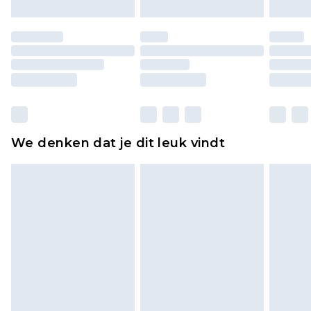
Schoenen en/of kledingstukken moeten
ongedragen en ongewassen zijn met de
originele labels eraan bevestigd. Schoenen
moeten ook binnenshuis worden gepast.
Huishoudelijke artikelen, zoals beddengoed,
matrassen, toppers en kussens, moeten
ongebruikt zijn en in de originele, ongeopende
We denken dat je dit leuk vindt
verpakking zitten. Dit heeft geen invloed op uw
wettelijke rechten.
Klik
hier
om ons volledige retourbeleid te
bekijken.