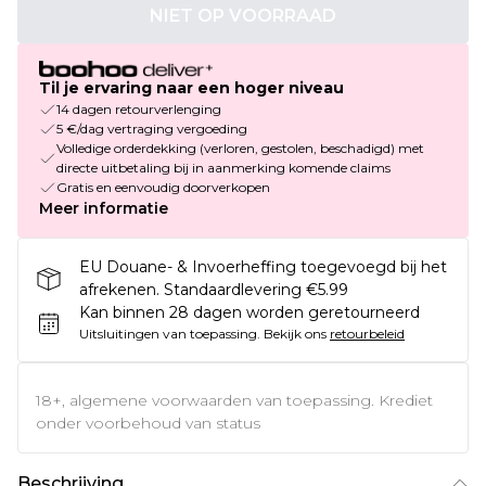
NIET OP VOORRAAD
Til je ervaring naar een hoger niveau
14 dagen retourverlenging
5 €/dag vertraging vergoeding
Volledige orderdekking (verloren, gestolen, beschadigd) met
directe uitbetaling bij in aanmerking komende claims
Gratis en eenvoudig doorverkopen
Meer informatie
EU Douane- & Invoerheffing toegevoegd bij het
afrekenen. Standaardlevering €5.99
Kan binnen 28 dagen worden geretourneerd
Uitsluitingen van toepassing.
Bekijk ons
retourbeleid
18+, algemene voorwaarden van toepassing. Krediet
onder voorbehoud van status
Beschrijving