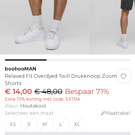
boohooMAN
Relaxed Fit Overdyed Twill Drukknoop Zoom
Shorts
€ 14,00
€ 48,00
Bespaar 71%
Extra 10% korting met code: EXTRA
Kleur
:
Houtskool
Selecteer een maat
:
Maattabel
XS
S
M
L
XL