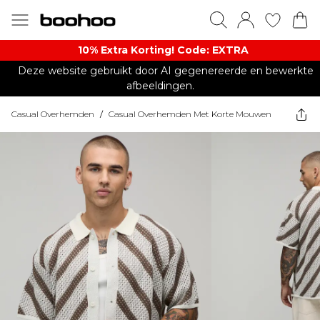
10% Extra Korting! Code: EXTRA​
Deze website gebruikt door AI gegenereerde en bewerkte
afbeeldingen.
Casual Overhemden
/
Casual Overhemden Met Korte Mouwen