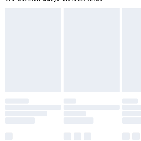
verpakking zitten. Dit heeft geen invloed op uw
wettelijke rechten.
Klik
hier
om ons volledige retourbeleid te
bekijken.