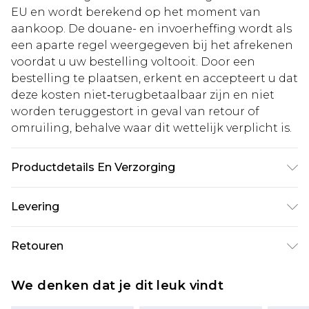
EU en wordt berekend op het moment van
aankoop. De douane- en invoerheffing wordt als
een aparte regel weergegeven bij het afrekenen
voordat u uw bestelling voltooit. Door een
bestelling te plaatsen, erkent en accepteert u dat
deze kosten niet‑terugbetaalbaar zijn en niet
worden teruggestort in geval van retour of
omruiling, behalve waar dit wettelijk verplicht is.
Productdetails En Verzorging
Model is 1,85 m & draagt UK maat M. 100% acryl.
Levering
Standaardlevering Nederland
€5.99
Retouren
Tot 5 werkdagen
Is er iets niet helemaal in orde? U heeft 21 dagen
Expressdienst Nederland
€14.99
We denken dat je dit leuk vindt
vanaf de dag dat u het ontvangt om iets terug te
Tot 2 werkdagen