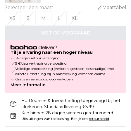
Selecteer een maat
:
Maattabel
XS
S
M
L
XL
NIET OP VOORRAAD
Til je ervaring naar een hoger niveau
14 dagen retourverlenging
5 €/dag vertraging vergoeding
Volledige orderdekking (verloren, gestolen, beschadigd) met
directe uitbetaling bij in aanmerking komende claims
Gratis en eenvoudig doorverkopen
Meer informatie
EU Douane- & Invoerheffing toegevoegd bij het
afrekenen. Standaardlevering €5.99
Kan binnen 28 dagen worden geretourneerd
Uitsluitingen van toepassing.
Bekijk ons
retourbeleid