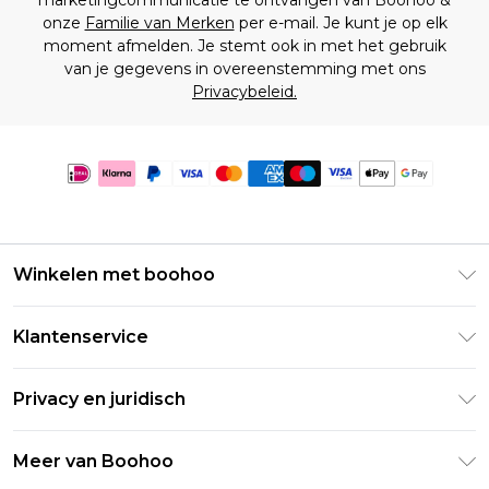
marketingcommunicatie te ontvangen van Boohoo &
onze
Familie van Merken
per e-mail. Je kunt je op elk
moment afmelden. Je stemt ook in met het gebruik
van je gegevens in overeenstemming met ons
Privacybeleid.
Winkelen met boohoo
Klarna
Klantenservice
Clearpay
Retourneer uw bestelling
Studentenkorting - Student Beans
Privacy en juridisch
Veelgestelde vragen
Studentenkorting - UNiDAYS
Privacybeleid
Leveringsinformatie
Meer van Boohoo
Boohoo App
Algemene voorwaarden