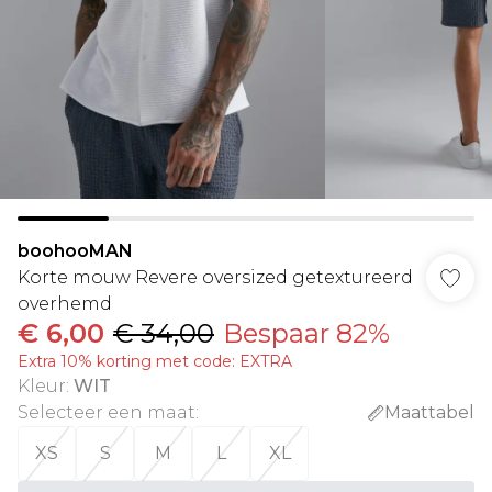
boohooMAN
Korte mouw Revere oversized getextureerd
overhemd
€ 6,00
€ 34,00
Bespaar 82%
Extra 10% korting met code: EXTRA
Kleur
:
WIT
Selecteer een maat
:
Maattabel
XS
S
M
L
XL