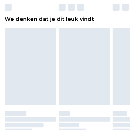
matrassen, toppers en kussens, moeten
ongebruikt zijn en in de originele, ongeopende
We denken dat je dit leuk vindt
verpakking zitten. Dit heeft geen invloed op uw
wettelijke rechten.
Klik
hier
om ons volledige retourbeleid te
bekijken.