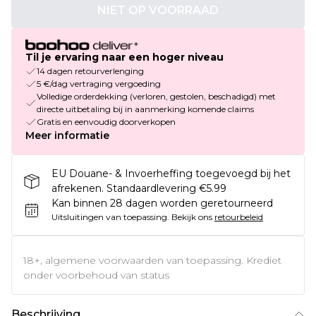
NIET OP VOORRAAD
Til je ervaring naar een hoger niveau
14 dagen retourverlenging
5 €/dag vertraging vergoeding
Volledige orderdekking (verloren, gestolen, beschadigd) met
directe uitbetaling bij in aanmerking komende claims
Gratis en eenvoudig doorverkopen
Meer informatie
EU Douane- & Invoerheffing toegevoegd bij het
afrekenen. Standaardlevering €5.99
Kan binnen 28 dagen worden geretourneerd
Uitsluitingen van toepassing.
Bekijk ons
retourbeleid
18+, algemene voorwaarden van toepassing. Krediet
onder voorbehoud van status
Beschrijving