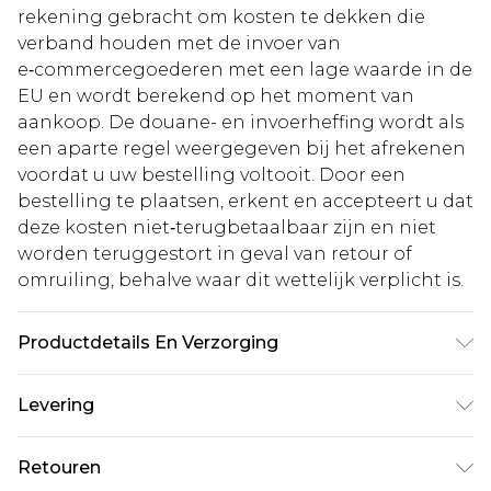
rekening gebracht om kosten te dekken die
verband houden met de invoer van
e‑commercegoederen met een lage waarde in de
EU en wordt berekend op het moment van
aankoop. De douane- en invoerheffing wordt als
een aparte regel weergegeven bij het afrekenen
voordat u uw bestelling voltooit. Door een
bestelling te plaatsen, erkent en accepteert u dat
deze kosten niet‑terugbetaalbaar zijn en niet
worden teruggestort in geval van retour of
omruiling, behalve waar dit wettelijk verplicht is.
Productdetails En Verzorging
98% polyester, 2% elastaan. Het model is 6'1 en
Levering
draagt maat M.
Standaardlevering Nederland
€5.99
Retouren
Tot 5 werkdagen