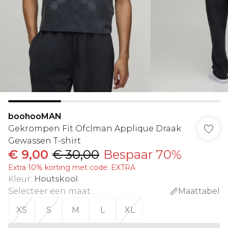
boohooMAN
Gekrompen Fit Ofclman Applique Draak
Gewassen T-shirt
€ 9,00
€ 30,00
Bespaar 70%
Extra 10% korting met code: EXTRA
Kleur
:
Houtskool
Selecteer een maat
:
Maattabel
XS
S
M
L
XL