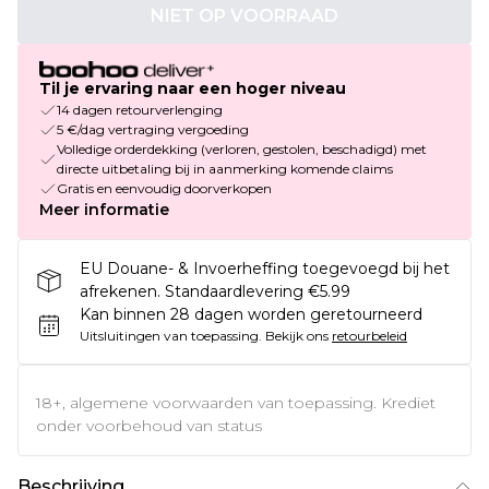
NIET OP VOORRAAD
Til je ervaring naar een hoger niveau
14 dagen retourverlenging
5 €/dag vertraging vergoeding
Volledige orderdekking (verloren, gestolen, beschadigd) met
directe uitbetaling bij in aanmerking komende claims
Gratis en eenvoudig doorverkopen
Meer informatie
EU Douane- & Invoerheffing toegevoegd bij het
afrekenen. Standaardlevering €5.99
Kan binnen 28 dagen worden geretourneerd
Uitsluitingen van toepassing.
Bekijk ons
retourbeleid
18+, algemene voorwaarden van toepassing. Krediet
onder voorbehoud van status
Beschrijving