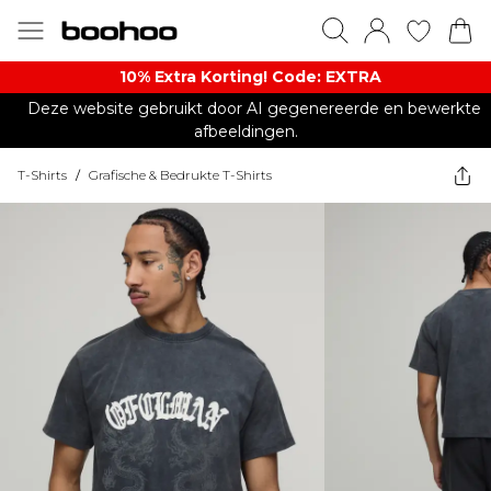
10% Extra Korting! Code: EXTRA​
Deze website gebruikt door AI gegenereerde en bewerkte
afbeeldingen.
T-Shirts
/
Grafische & Bedrukte T-Shirts