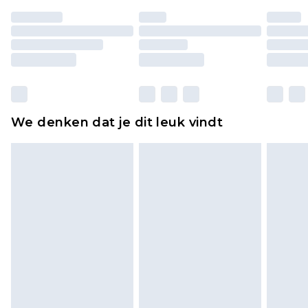
ongedragen en ongewassen zijn met de
originele labels eraan bevestigd. Schoenen
moeten ook binnenshuis worden gepast.
Huishoudelijke artikelen, zoals beddengoed,
matrassen, toppers en kussens, moeten
ongebruikt zijn en in de originele, ongeopende
We denken dat je dit leuk vindt
verpakking zitten. Dit heeft geen invloed op uw
wettelijke rechten.
Klik
hier
om ons volledige retourbeleid te
bekijken.