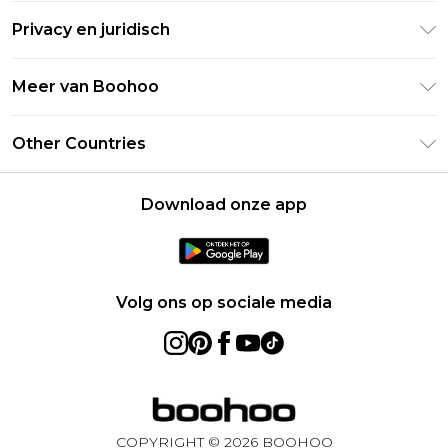
Retourneer uw bestelling
Studentenkorting - Student Beans
Privacy en juridisch
Veelgestelde vragen
Studentenkorting - UNiDAYS
Privacybeleid
Leveringsinformatie
Meer van Boohoo
Boohoo App
Algemene voorwaarden
Retourinformatie
Maatgids
Verklaring over moderne slavernij
Over cookies
Other Countries
Neem contact met ons op
Carrières bij Boohoo
Gebruiksvoorwaarden
United States
Producten
Download onze app
France
Ireland
Netherlands
Volg ons op sociale media
Australia
Sweden
Germany
COPYRIGHT ©
2026
BOOHOO