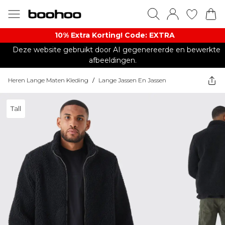
10% Extra Korting! Code: EXTRA​
Deze website gebruikt door AI gegenereerde en bewerkte
afbeeldingen.
Heren Lange Maten Kleding
/
Lange Jassen En Jassen
Tall