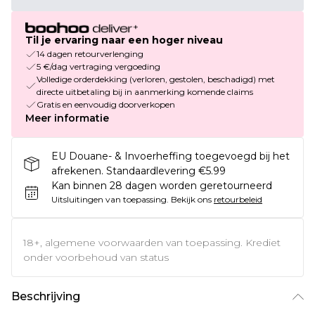
Til je ervaring naar een hoger niveau
14 dagen retourverlenging
5 €/dag vertraging vergoeding
Volledige orderdekking (verloren, gestolen, beschadigd) met
directe uitbetaling bij in aanmerking komende claims
Gratis en eenvoudig doorverkopen
Meer informatie
EU Douane- & Invoerheffing toegevoegd bij het
afrekenen. Standaardlevering €5.99
Kan binnen 28 dagen worden geretourneerd
Uitsluitingen van toepassing.
Bekijk ons
retourbeleid
18+, algemene voorwaarden van toepassing. Krediet
onder voorbehoud van status
Beschrijving