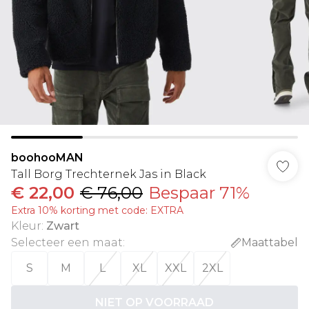
boohooMAN
Tall Borg Trechternek Jas in Black
€ 22,00
€ 76,00
Bespaar 71%
Extra 10% korting met code: EXTRA
Kleur
:
Zwart
Selecteer een maat
:
Maattabel
S
M
L
XL
XXL
2XL
NIET OP VOORRAAD