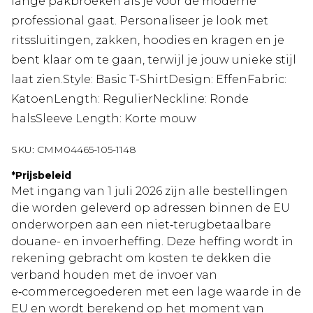
lange pakbroeken als je voor de moderne
professional gaat. Personaliseer je look met
ritssluitingen, zakken, hoodies en kragen en je
bent klaar om te gaan, terwijl je jouw unieke stijl
laat zien.Style: Basic T-ShirtDesign: EffenFabric:
KatoenLength: RegulierNeckline: Ronde
halsSleeve Length: Korte mouw
SKU:
CMM04465-105-1148
*
Prijsbeleid
Met ingang van 1 juli 2026 zijn alle bestellingen
die worden geleverd op adressen binnen de EU
onderworpen aan een niet‑terugbetaalbare
douane- en invoerheffing. Deze heffing wordt in
rekening gebracht om kosten te dekken die
verband houden met de invoer van
e‑commercegoederen met een lage waarde in de
EU en wordt berekend op het moment van