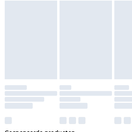
wettelijke rechten.
Klik
hier
om ons volledige retourbeleid te
bekijken.