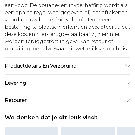
aankoop. De douane- en invoerheffing wordt als
een aparte regel weergegeven bij het afrekenen
voordat u uw bestelling voltooit. Door een
bestelling te plaatsen, erkent en accepteert u dat
deze kosten niet‑terugbetaalbaar zijn en niet
worden teruggestort in geval van retour of
omruiling, behalve waar dit wettelijk verplicht is.
Productdetails En Verzorging
94% Katoen, 6% Elastaan. Model is 1,93 m en
Levering
draagt de UK maat L/34
Standaardlevering Nederland
€5.99
Retouren
Tot 5 werkdagen
Is er iets niet helemaal in orde? U heeft 21 dagen
Expressdienst Nederland
€14.99
We denken dat je dit leuk vindt
vanaf de dag dat u het ontvangt om iets terug te
Tot 2 werkdagen
sturen.