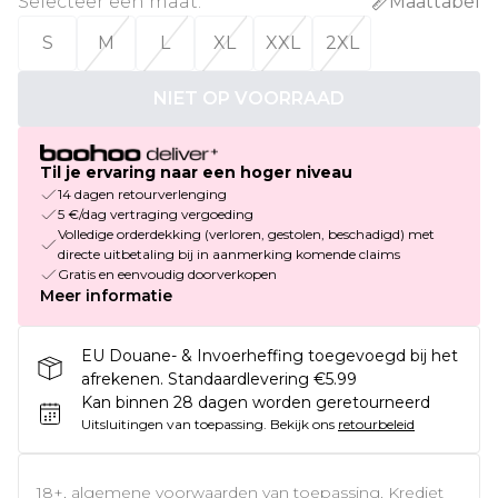
Selecteer een maat
:
Maattabel
S
M
L
XL
XXL
2XL
NIET OP VOORRAAD
Til je ervaring naar een hoger niveau
14 dagen retourverlenging
5 €/dag vertraging vergoeding
Volledige orderdekking (verloren, gestolen, beschadigd) met
directe uitbetaling bij in aanmerking komende claims
Gratis en eenvoudig doorverkopen
Meer informatie
EU Douane- & Invoerheffing toegevoegd bij het
afrekenen. Standaardlevering €5.99
Kan binnen 28 dagen worden geretourneerd
Uitsluitingen van toepassing.
Bekijk ons
retourbeleid
18+, algemene voorwaarden van toepassing. Krediet