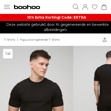
10% Extra Korting! Code: EXTRA​
Deze website gebruikt door AI gegenereerde en bewerkte
afbeeldingen.
T-Shirts
/
Figuurcorrigerende T-Shirts
Tall