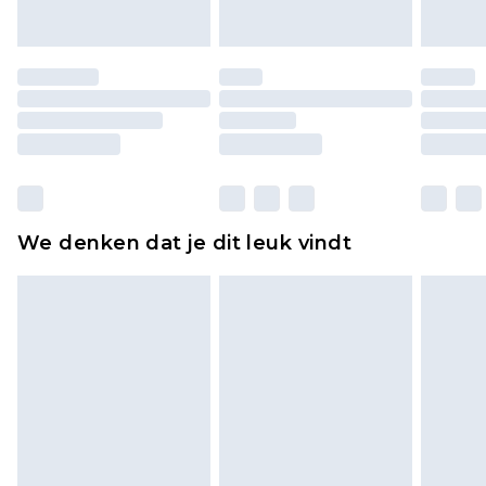
of is verbroken.
Schoenen en/of kledingstukken moeten
ongedragen en ongewassen zijn met de
originele labels eraan bevestigd. Schoenen
moeten ook binnenshuis worden gepast.
Huishoudelijke artikelen, zoals beddengoed,
matrassen, toppers en kussens, moeten
ongebruikt zijn en in de originele, ongeopende
We denken dat je dit leuk vindt
verpakking zitten. Dit heeft geen invloed op uw
wettelijke rechten.
Klik
hier
om ons volledige retourbeleid te
bekijken.