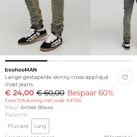
boohooMAN
Lange gestapelde skinny cross appliqué
inzet jeans
€ 24,00
€ 60,00
Bespaar 60%
Extra 10% korting met code: EXTRA
Kleur
:
Antiek Blauw
Pasvorm
:
Plus size
Lang