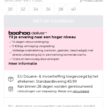
Selecteer een maat
:
Maattabel
30
32
34
36
38
40
NIET OP VOORRAAD
Til je ervaring naar een hoger niveau
14 dagen retourverlenging
5 €/dag vertraging vergoeding
Volledige orderdekking (verloren, gestolen, beschadigd) met
directe uitbetaling bij in aanmerking komende claims
Gratis en eenvoudig doorverkopen
Meer informatie
EU Douane- & Invoerheffing toegevoegd bij het
afrekenen. Standaardlevering €5.99
Kan binnen 28 dagen worden geretourneerd
Uitsluitingen van toepassing.
Bekijk ons
retourbeleid
18+, algemene voorwaarden van toepassing. Krediet