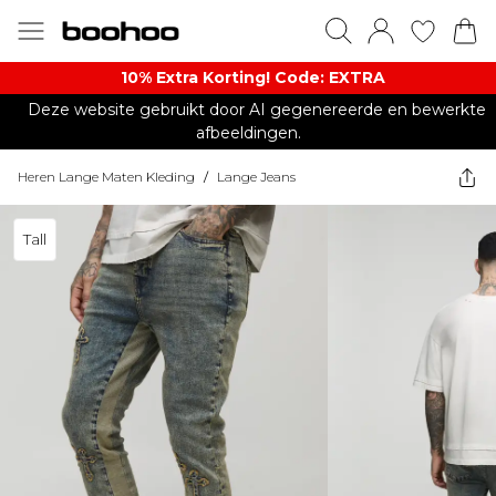
10% Extra Korting! Code: EXTRA​
Deze website gebruikt door AI gegenereerde en bewerkte
afbeeldingen.
Heren Lange Maten Kleding
/
Lange Jeans
Tall