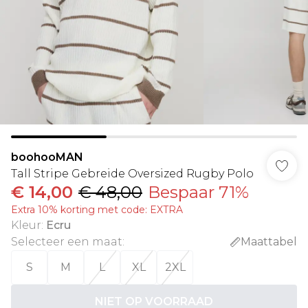
boohooMAN
Tall Stripe Gebreide Oversized Rugby Polo
€ 14,00
€ 48,00
Bespaar 71%
Extra 10% korting met code: EXTRA
Kleur
:
Ecru
Selecteer een maat
:
Maattabel
S
M
L
XL
2XL
NIET OP VOORRAAD