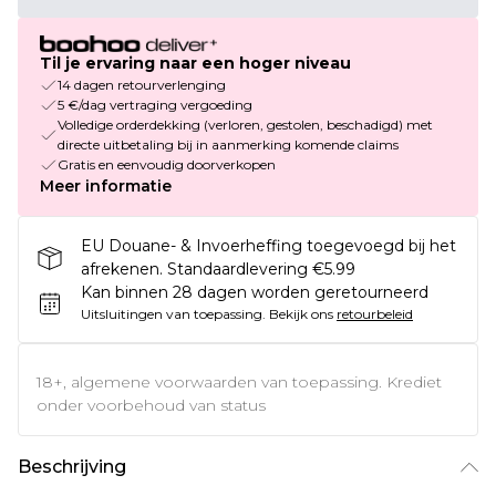
Til je ervaring naar een hoger niveau
14 dagen retourverlenging
5 €/dag vertraging vergoeding
Volledige orderdekking (verloren, gestolen, beschadigd) met
directe uitbetaling bij in aanmerking komende claims
Gratis en eenvoudig doorverkopen
Meer informatie
EU Douane- & Invoerheffing toegevoegd bij het
afrekenen. Standaardlevering €5.99
Kan binnen 28 dagen worden geretourneerd
Uitsluitingen van toepassing.
Bekijk ons
retourbeleid
18+, algemene voorwaarden van toepassing. Krediet
onder voorbehoud van status
Beschrijving