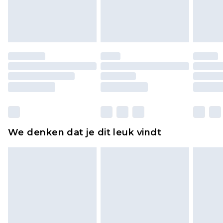
lingerie als de hygiënezegel niet op zijn plaats zit
of is verbroken.
Schoenen en/of kledingstukken moeten
ongedragen en ongewassen zijn met de
originele labels eraan bevestigd. Schoenen
moeten ook binnenshuis worden gepast.
Huishoudelijke artikelen, zoals beddengoed,
matrassen, toppers en kussens, moeten
ongebruikt zijn en in de originele, ongeopende
We denken dat je dit leuk vindt
verpakking zitten. Dit heeft geen invloed op uw
wettelijke rechten.
Klik
hier
om ons volledige retourbeleid te
bekijken.