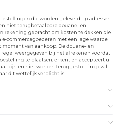
le bestellingen die worden geleverd op adressen
n niet‑terugbetaalbare douane- en
 in rekening gebracht om kosten te dekken die
an e‑commercegoederen met een lage waarde
et moment van aankoop. De douane- en
e regel weergegeven bij het afrekenen voordat
bestelling te plaatsen, erkent en accepteert u
ar zijn en niet worden teruggestort in geval
r dit wettelijk verplicht is.
staan/Spandex. Buitenstof 2: 100% Polyester.
an/Spandex. Alleen koel met de hand wassen.
el drogen. Koel strijken. Niet chemisch
€5.99