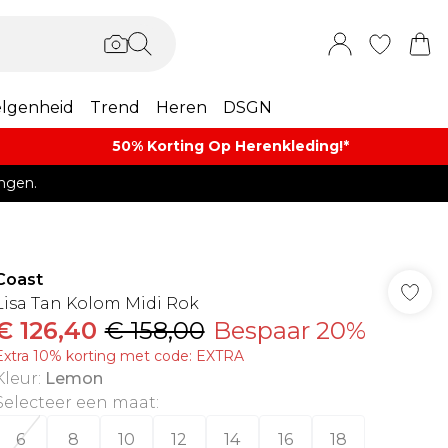
lgenheid
Trend
Heren
DSGN
50% Korting Op Herenkleding​!*​
ngen.
Coast
Lisa Tan Kolom Midi Rok
€ 126,40
€ 158,00
Bespaar 20%
Extra 10% korting met code: EXTRA
Kleur
:
Lemon
Selecteer een maat
:
6
8
10
12
14
16
18