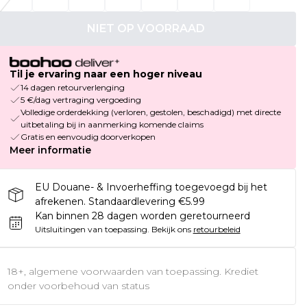
NIET OP VOORRAAD
Til je ervaring naar een hoger niveau
14 dagen retourverlenging
5 €/dag vertraging vergoeding
Volledige orderdekking (verloren, gestolen, beschadigd) met directe
uitbetaling bij in aanmerking komende claims
Gratis en eenvoudig doorverkopen
Meer informatie
EU Douane- & Invoerheffing toegevoegd bij het
afrekenen. Standaardlevering €5.99
Kan binnen 28 dagen worden geretourneerd
Uitsluitingen van toepassing.
Bekijk ons
retourbeleid
18+, algemene voorwaarden van toepassing. Krediet
onder voorbehoud van status