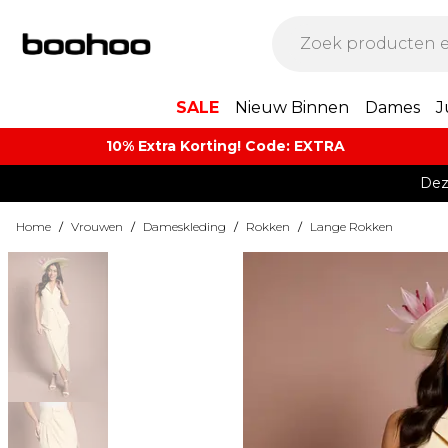
SALE
Nieuw Binnen
Dames
J
10% Extra Korting! Code: EXTRA​
Dez
Home
/
Vrouwen
/
Dameskleding
/
Rokken
/
Lange Rokken