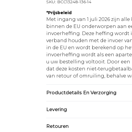
SKU:
BCC13248-136-14
*
Prijsbeleid
Met ingang van 1 juli 2026 zijn al
binnen de EU onderworpen aan ee
invoerheffing. Deze heffing wordt
verband houden met de invoer v
in de EU en wordt berekend op h
invoerheffing wordt als een apart
u uw bestelling voltooit. Door een 
dat deze kosten niet‑terugbetaalba
van retour of omruiling, behalve waa
Productdetails En Verzorging
Buitenstof 1: 95% Polyester. 5% Ela
Levering
Voering: 95% Polyester. 5% Elasta
Niet bleken. Niet in de droogtromm
Standaardlevering Nederland
Retouren
reinigen. Model draagt maat 10
Tot 5 werkdagen