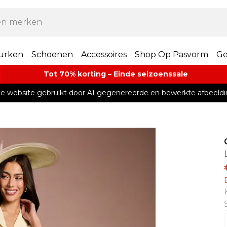
urken
Schoenen
Accessoires
Shop Op Pasvorm
Ge
Tot 70% korting – Einde seizoenssale
e website gebruikt door AI gegenereerde en bewerkte afbeeldi