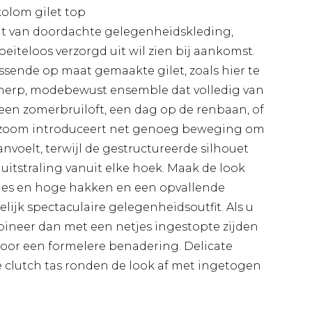
kolom gilet top
nt van doordachte gelegenheidskleding,
iteloos verzorgd uit wil zien bij aankomst.
ssende op maat gemaakte gilet, zoals hier te
cherp, modebewust ensemble dat volledig van
 een zomerbruiloft, een dag op de renbaan, of
elzoom introduceert net genoeg beweging om
anvoelt, terwijl de gestructureerde silhouet
 uitstraling vanuit elke hoek. Maak de look
es en hoge hakken en een opvallende
ijk spectaculaire gelegenheidsoutfit. Als u
mbineer dan met een netjes ingestopte zijden
 voor een formelere benadering. Delicate
 clutch tas ronden de look af met ingetogen