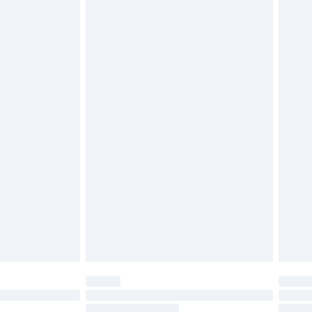
 of is verbroken.
moeten ongedragen en ongewassen zijn met
igd. Schoenen moeten ook binnenshuis worden
 zoals beddengoed, matrassen, toppers en
en in de originele, ongeopende verpakking
w wettelijke rechten.
leid te bekijken.