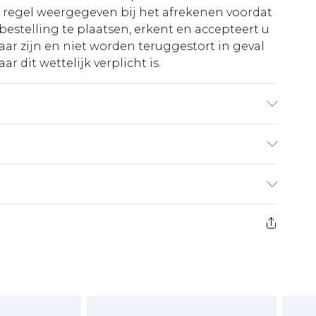
e regel weergegeven bij het afrekenen voordat
bestelling te plaatsen, erkent en accepteert u
ar zijn en niet worden teruggestort in geval
r dit wettelijk verplicht is.
100% Polyester. Kralen: Glas. Pailletten: Plastic
 maat 10 petite, ca. lengte 5'4-5'6. Lengte
€5.99
 heeft 21 dagen vanaf de dag dat u het ontvangt
€14.99
retourkosten van €7 per pakket in mindering
ingsbedrag.
es aanbieden voor modieuze gezichtsmaskers,
eeltjes, en badkleding of lingerie als de