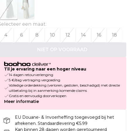
Selecteer een maat
:
4
6
8
10
12
14
16
18
NIET OP VOORRAAD
Til je ervaring naar een hoger niveau
14 dagen retourverlenging
5 €/dag vertraging vergoeding
Volledige orderdekking (verloren, gestolen, beschadigd) met directe
uitbetaling bij in aanmerking komende claims
Gratis en eenvoudig doorverkopen
Meer informatie
EU Douane- & Invoerheffing toegevoegd bij het
afrekenen. Standaardlevering €5.99
Kan binnen 28 dagen worden geretourneerd