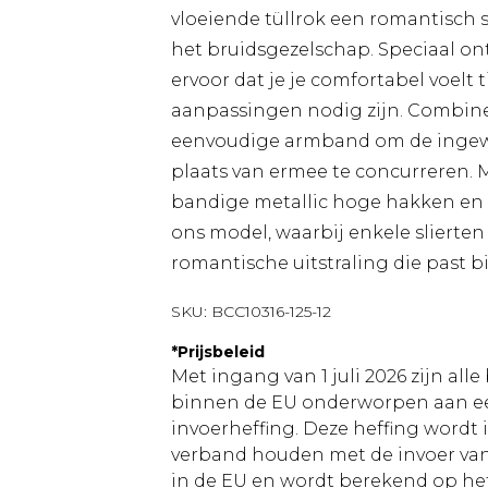
vloeiende tüllrok een romantisch si
het bruidsgezelschap. Speciaal ont
ervoor dat je je comfortabel voelt t
aanpassingen nodig zijn. Combine
eenvoudige armband om de ingewik
plaats van ermee te concurreren.
bandige metallic hoge hakken en e
ons model, waarbij enkele slierten 
romantische uitstraling die past b
SKU:
BCC10316-125-12
*
Prijsbeleid
Met ingang van 1 juli 2026 zijn al
binnen de EU onderworpen aan ee
invoerheffing. Deze heffing wordt
verband houden met de invoer v
in de EU en wordt berekend op h