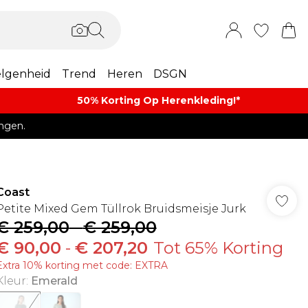
lgenheid
Trend
Heren
DSGN
50% Korting Op Herenkleding​!*​
ngen.
Coast
Petite Mixed Gem Tüllrok Bruidsmeisje Jurk
€ 259,00
-
€ 259,00
€ 90,00
-
€ 207,20
Tot 65% Korting
Extra 10% korting met code: EXTRA
Kleur
:
Emerald