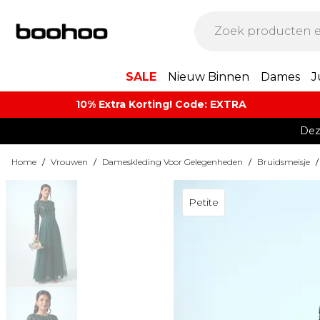
SALE
Nieuw Binnen
Dames
J
10% Extra Korting! Code: EXTRA​
Dez
Home
/
Vrouwen
/
Dameskleding Voor Gelegenheden
/
Bruidsmeisje
/
Petite