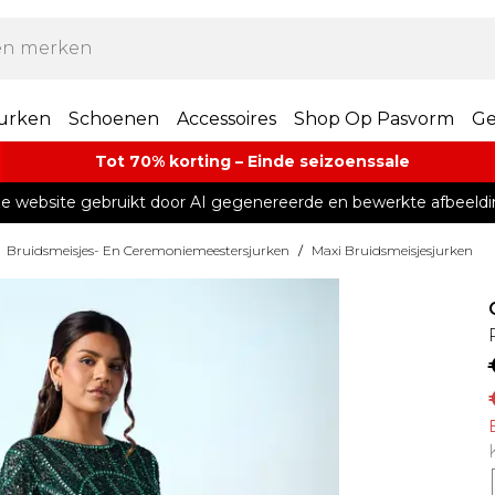
urken
Schoenen
Accessoires
Shop Op Pasvorm
Ge
Tot 70% korting – Einde seizoenssale
e website gebruikt door AI gegenereerde en bewerkte afbeeldi
Bruidsmeisjes- En Ceremoniemeestersjurken
/
Maxi Bruidsmeisjesjurken