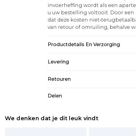
invoerheffing wordt als een apart
u uw bestelling voltooit. Door een 
dat deze kosten niet‑terugbetaalba
van retour of omruiling, behalve waa
Productdetails En Verzorging
Materiaal: 100% Polyester. Voering: 
Levering
– Alleen koud handwas. Model draagt
vanaf SNP: 145 cm.
Standaardlevering Nederland
Retouren
Tot 5 werkdagen
Is er iets niet helemaal in orde? U
Delen
Expressdienst Nederland
om iets terug te sturen.
Tot 2 werkdagen
Houd er rekening mee dat er een 
wordt gebracht op uw terugbetal
We denken dat je dit leuk vindt
Let op, we kunnen geen restituti
cosmetica, piercingsieraden, sekssp