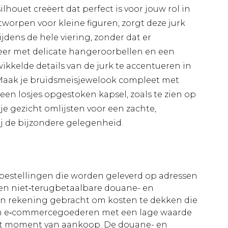
lhouet creëert dat perfect is voor jouw rol in
worpen voor kleine figuren, zorgt deze jurk
ijdens de hele viering, zonder dat er
er met delicate hangeroorbellen en een
kelde details van de jurk te accentueren in
 Maak je bruidsmeisjewelook compleet met
en losjes opgestoken kapsel, zoals te zien op
je gezicht omlijsten voor een zachte,
ij de bijzondere gelegenheid.
le bestellingen die worden geleverd op adressen
n niet‑terugbetaalbare douane- en
 in rekening gebracht om kosten te dekken die
an e‑commercegoederen met een lage waarde
et moment van aankoop. De douane- en