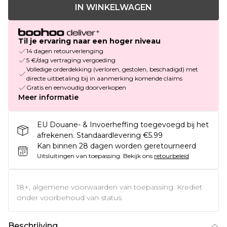
IN WINKELWAGEN
Til je ervaring naar een hoger niveau
14 dagen retourverlenging
5 €/dag vertraging vergoeding
Volledige orderdekking (verloren, gestolen, beschadigd) met
directe uitbetaling bij in aanmerking komende claims
Gratis en eenvoudig doorverkopen
Meer informatie
EU Douane- & Invoerheffing toegevoegd bij het
afrekenen. Standaardlevering €5.99
Kan binnen 28 dagen worden geretourneerd
Uitsluitingen van toepassing.
Bekijk ons
retourbeleid
18+, algemene voorwaarden van toepassing. Krediet
onder voorbehoud van status
Beschrijving