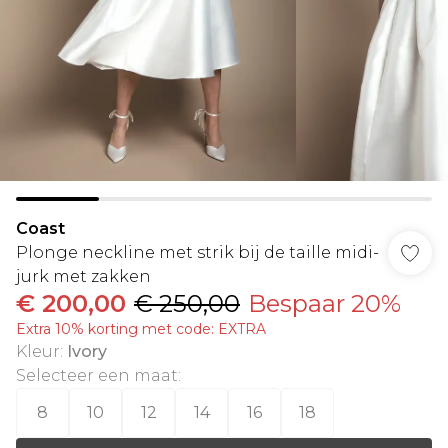
Coast
Plonge neckline met strik bij de taille midi-
jurk met zakken
€ 200,00
€ 250,00
Bespaar 20%
Extra 10% korting met code: EXTRA
Kleur
:
Ivory
Selecteer een maat
:
8
10
12
14
16
18