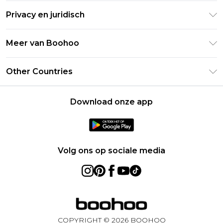
Retourneer uw bestelling
Studentenkorting - Student Beans
Privacy en juridisch
Veelgestelde vragen
Studentenkorting - UNiDAYS
Privacybeleid
Leveringsinformatie
Meer van Boohoo
Boohoo App
Algemene voorwaarden
Retourinformatie
Maatgids
Verklaring over moderne slavernij
Over cookies
Other Countries
Neem contact met ons op
Carrières bij Boohoo
Gebruiksvoorwaarden
United States
Producten
Download onze app
France
Ireland
Netherlands
Volg ons op sociale media
Australia
Sweden
Germany
COPYRIGHT ©
2026
BOOHOO