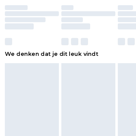
ongedragen en ongewassen zijn met de
originele labels eraan bevestigd. Schoenen
moeten ook binnenshuis worden gepast.
Huishoudelijke artikelen, zoals beddengoed,
matrassen, toppers en kussens, moeten
ongebruikt zijn en in de originele, ongeopende
We denken dat je dit leuk vindt
verpakking zitten. Dit heeft geen invloed op uw
wettelijke rechten.
Klik
hier
om ons volledige retourbeleid te
bekijken.