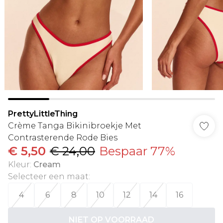
PrettyLittleThing
Crème Tanga Bikinibroekje Met
Contrasterende Rode Bies
€ 5,50
€ 24,00
Bespaar 77%
Kleur
:
Cream
Selecteer een maat
:
4
6
8
10
12
14
16
NIET OP VOORRAAD