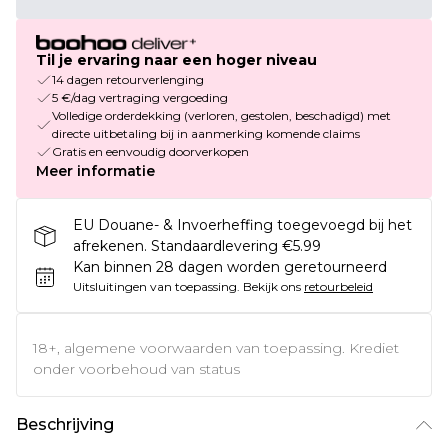
Til je ervaring naar een hoger niveau
14 dagen retourverlenging
5 €/dag vertraging vergoeding
Volledige orderdekking (verloren, gestolen, beschadigd) met
directe uitbetaling bij in aanmerking komende claims
Gratis en eenvoudig doorverkopen
Meer informatie
EU Douane- & Invoerheffing toegevoegd bij het
afrekenen. Standaardlevering €5.99
Kan binnen 28 dagen worden geretourneerd
Uitsluitingen van toepassing.
Bekijk ons
retourbeleid
18+, algemene voorwaarden van toepassing. Krediet
onder voorbehoud van status
Beschrijving