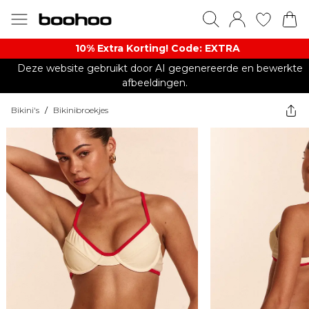
10% Extra Korting! Code: EXTRA​
Deze website gebruikt door AI gegenereerde en bewerkte
afbeeldingen.
Bikini's
/
Bikinibroekjes