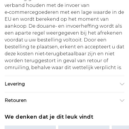
verband houden met de invoer van
e‑commercegoederen met een lage waarde in de
EU en wordt berekend op het moment van
aankoop. De douane- en invoerheffing wordt als
een aparte regel weergegeven bij het afrekenen
voordat u uw bestelling voltooit. Door een
bestelling te plaatsen, erkent en accepteert u dat
deze kosten niet‑terugbetaalbaar zijn en niet
worden teruggestort in geval van retour of
omruiling, behalve waar dit wettelijk verplicht is.
Levering
Standaardlevering Nederland
€5.99
Retouren
Tot 5 werkdagen
Is er iets niet helemaal in orde? U heeft 21 dagen
Expressdienst Nederland
€14.99
We denken dat je dit leuk vindt
vanaf de dag dat u het ontvangt om iets terug te
Tot 2 werkdagen
sturen.