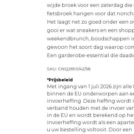
wijde broek voor een zaterdag die s
fietsbroek hangen voor dat noncha
Het laagt net zo goed onder een ove
gooi er wat sneakers en een shoppe
weekendbrunch, boodschappen in d
gewoon het soort dag waarop comf
Een garderobe-essential die daadwe
SKU:
CNQ2690/42/58
*
Prijsbeleid
Met ingang van 1 juli 2026 zijn al
binnen de EU onderworpen aan ee
invoerheffing. Deze heffing wordt
verband houden met de invoer v
in de EU en wordt berekend op h
invoerheffing wordt als een apart
u uw bestelling voltooit. Door een 