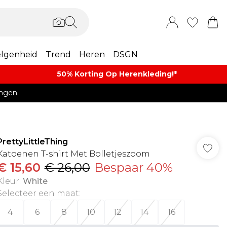
lgenheid
Trend
Heren
DSGN
50% Korting Op Herenkleding​!*​
ngen.
PrettyLittleThing
Katoenen T-shirt Met Bolletjeszoom
€ 15,60
€ 26,00
Bespaar 40%
Kleur
:
White
Selecteer een maat
:
4
6
8
10
12
14
16