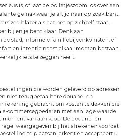
erieus is, of laat de bolletjeszoom los over een
lante gemak waar je altijd naar op zoek bent.
rsized blazer als dat het op zichzelf staat -
r bij en je bent klaar. Denk aan
e stad, informele familiebijeenkomsten, of
ort en intentie naast elkaar moeten bestaan.
rkelijk iets te zeggen heeft.
le bestellingen die worden geleverd op adressen
n niet‑terugbetaalbare douane- en
 in rekening gebracht om kosten te dekken die
an e‑commercegoederen met een lage waarde
et moment van aankoop. De douane- en
e regel weergegeven bij het afrekenen voordat
bestelling te plaatsen, erkent en accepteert u