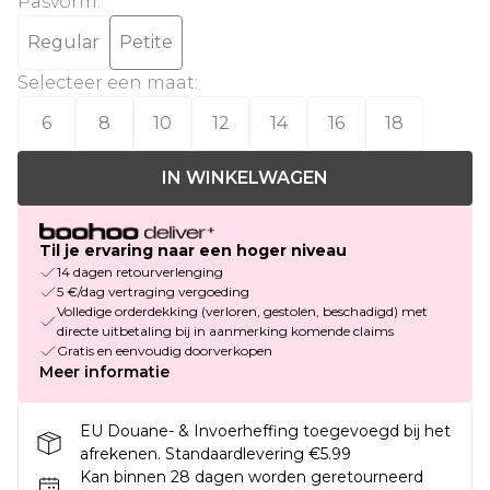
Pasvorm
:
Regular
Petite
Selecteer een maat
:
6
8
10
12
14
16
18
IN WINKELWAGEN
Til je ervaring naar een hoger niveau
14 dagen retourverlenging
5 €/dag vertraging vergoeding
Volledige orderdekking (verloren, gestolen, beschadigd) met
directe uitbetaling bij in aanmerking komende claims
Gratis en eenvoudig doorverkopen
Meer informatie
EU Douane- & Invoerheffing toegevoegd bij het
afrekenen. Standaardlevering €5.99
Kan binnen 28 dagen worden geretourneerd