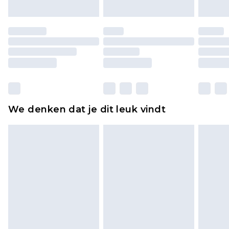
of is verbroken.
Schoenen en/of kledingstukken moeten
ongedragen en ongewassen zijn met de
originele labels eraan bevestigd. Schoenen
moeten ook binnenshuis worden gepast.
Huishoudelijke artikelen, zoals beddengoed,
matrassen, toppers en kussens, moeten
ongebruikt zijn en in de originele, ongeopende
We denken dat je dit leuk vindt
verpakking zitten. Dit heeft geen invloed op uw
wettelijke rechten.
Klik
hier
om ons volledige retourbeleid te
bekijken.