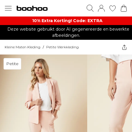
10% Extra Korting! Code: EXTRA​
Deze website gebruikt door AI gegenereerde en bewerkte
afbeeldingen.
Kleine Maten Kleding
/
Petite Werkkleding
Petite