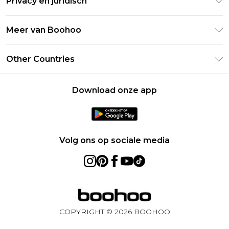
Privacy en juridisch
Veelgestelde vragen
Studentenkorting - UNiDAYS
Privacybeleid
Leveringsinformatie
Meer van Boohoo
Boohoo App
Algemene voorwaarden
Retourinformatie
Maatgids
Verklaring over moderne slavernij
Over cookies
Other Countries
Neem contact met ons op
Carrières bij Boohoo
Gebruiksvoorwaarden
United States
Producten
Download onze app
France
Ireland
Netherlands
Volg ons op sociale media
Australia
Sweden
Germany
COPYRIGHT ©
2026
BOOHOO