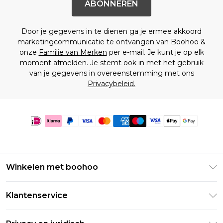
ABONNEREN
Door je gegevens in te dienen ga je ermee akkoord
marketingcommunicatie te ontvangen van Boohoo &
onze
Familie van Merken
per e-mail. Je kunt je op elk
moment afmelden. Je stemt ook in met het gebruik
van je gegevens in overeenstemming met ons
Privacybeleid.
Winkelen met boohoo
Klarna
Klantenservice
Clearpay
Retourneer uw bestelling
Studentenkorting - Student Beans