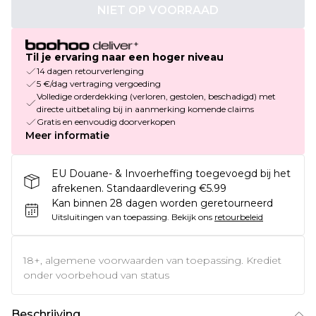
NIET OP VOORRAAD
Til je ervaring naar een hoger niveau
14 dagen retourverlenging
5 €/dag vertraging vergoeding
Volledige orderdekking (verloren, gestolen, beschadigd) met
directe uitbetaling bij in aanmerking komende claims
Gratis en eenvoudig doorverkopen
Meer informatie
EU Douane- & Invoerheffing toegevoegd bij het
afrekenen. Standaardlevering €5.99
Kan binnen 28 dagen worden geretourneerd
Uitsluitingen van toepassing.
Bekijk ons
retourbeleid
18+, algemene voorwaarden van toepassing. Krediet
onder voorbehoud van status
Beschrijving