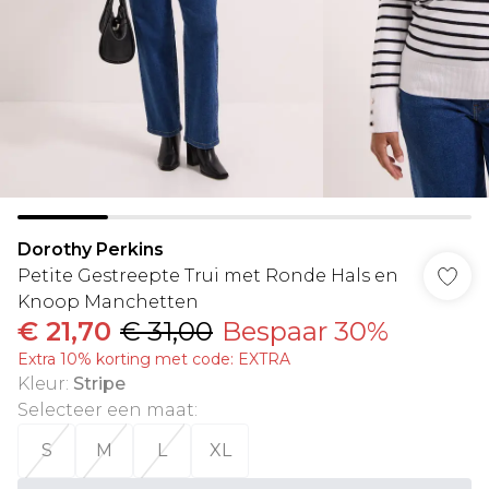
Dorothy Perkins
Petite Gestreepte Trui met Ronde Hals en
Knoop Manchetten
€ 21,70
€ 31,00
Bespaar 30%
Extra 10% korting met code: EXTRA
Kleur
:
Stripe
Selecteer een maat
:
S
M
L
XL