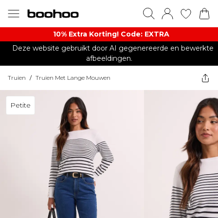
10% Extra Korting! Code: EXTRA​
Deze website gebruikt door AI gegenereerde en bewerkte
afbeeldingen.
Truien
/
Truien Met Lange Mouwen
Petite