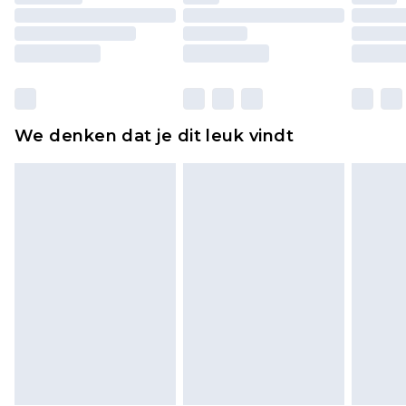
originele labels eraan bevestigd. Schoenen
moeten ook binnenshuis worden gepast.
Huishoudelijke artikelen, zoals beddengoed,
matrassen, toppers en kussens, moeten
ongebruikt zijn en in de originele, ongeopende
We denken dat je dit leuk vindt
verpakking zitten. Dit heeft geen invloed op uw
wettelijke rechten.
Klik
hier
om ons volledige retourbeleid te
bekijken.