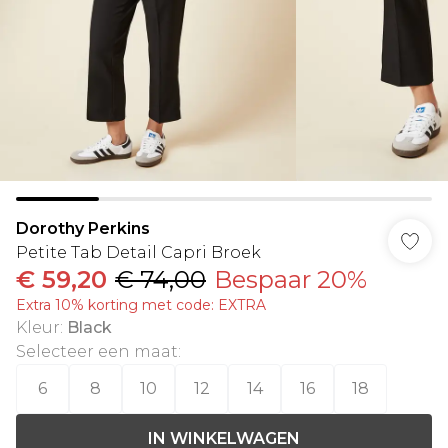
Dorothy Perkins
Petite Tab Detail Capri Broek
€ 59,20
€ 74,00
Bespaar 20%
Extra 10% korting met code: EXTRA
Kleur
:
Black
Selecteer een maat
:
6
8
10
12
14
16
18
IN WINKELWAGEN