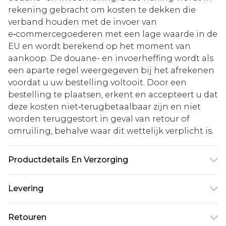
rekening gebracht om kosten te dekken die
verband houden met de invoer van
e‑commercegoederen met een lage waarde in de
EU en wordt berekend op het moment van
aankoop. De douane- en invoerheffing wordt als
een aparte regel weergegeven bij het afrekenen
voordat u uw bestelling voltooit. Door een
bestelling te plaatsen, erkent en accepteert u dat
deze kosten niet‑terugbetaalbaar zijn en niet
worden teruggestort in geval van retour of
omruiling, behalve waar dit wettelijk verplicht is.
Productdetails En Verzorging
Hoofdmateriaal: 95% polyester. 5% elastaan -
Levering
alleen handwas - Model draagt maat 10, ongeveer
lengte 5'4- 5'6.
Standaardlevering Nederland
€5.99
Retouren
Tot 5 werkdagen