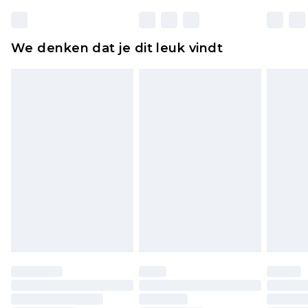
matrassen, toppers en kussens, moeten
ongebruikt zijn en in de originele, ongeopende
We denken dat je dit leuk vindt
verpakking zitten. Dit heeft geen invloed op uw
wettelijke rechten.
Klik
hier
om ons volledige retourbeleid te
bekijken.