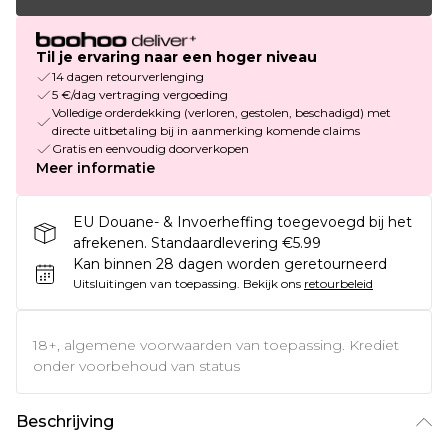
Til je ervaring naar een hoger niveau
14 dagen retourverlenging
5 €/dag vertraging vergoeding
Volledige orderdekking (verloren, gestolen, beschadigd) met
directe uitbetaling bij in aanmerking komende claims
Gratis en eenvoudig doorverkopen
Meer informatie
EU Douane- & Invoerheffing toegevoegd bij het
afrekenen. Standaardlevering €5.99
Kan binnen 28 dagen worden geretourneerd
Uitsluitingen van toepassing.
Bekijk ons
retourbeleid
18+, algemene voorwaarden van toepassing. Krediet
onder voorbehoud van status
Beschrijving