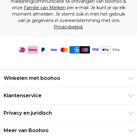
marketingcommunicatie te ontvangen van Boohoo &
onze
Familie van Merken
per e-mail. Je kunt je op elk
moment afmelden. Je stemt ook in met het gebruik
van je gegevens in overeenstemming met ons
Privacybeleid.
Winkelen met boohoo
Klarna
Klantenservice
Clearpay
Retourneer uw bestelling
Studentenkorting - Student Beans
Privacy en juridisch
Veelgestelde vragen
Studentenkorting - UNiDAYS
Privacybeleid
Leveringsinformatie
Meer van Boohoo
Boohoo App
Algemene voorwaarden