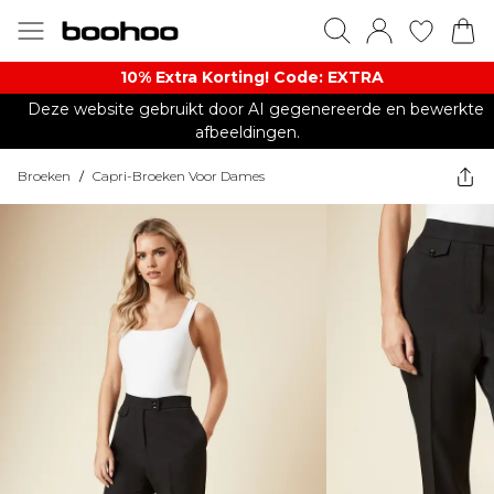
10% Extra Korting! Code: EXTRA​
Deze website gebruikt door AI gegenereerde en bewerkte
afbeeldingen.
Broeken
/
Capri-Broeken Voor Dames