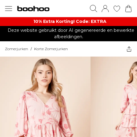
10% Extra Korting! Code: EXTRA​
Deze website gebruikt door AI gegenereerde en bewerkte
afbeeldingen.
Zomerjurken
/
Korte Zomerjurken