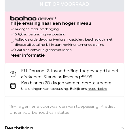
NIET OP VOORRAAD
Til je ervaring naar een hoger niveau
14 dagen retourverlenging
5 €/dag vertraging vergoeding
Volledige orderdekking (verloren, gestolen, beschadigd) met
directe uitbetaling bij in aanmerking komende claims
Gratis en eenvoudig doorverkopen
Meer informatie
EU Douane- & Invoerheffing toegevoegd bij het
afrekenen. Standaardlevering €5.99
Kan binnen 28 dagen worden geretourneerd
Uitsluitingen van toepassing.
Bekijk ons
retourbeleid
18+, algemene voorwaarden van toepassing. Krediet
onder voorbehoud van status
Beschrijving