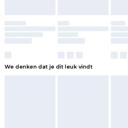
of is verbroken.
Schoenen en/of kledingstukken moeten
ongedragen en ongewassen zijn met de
originele labels eraan bevestigd. Schoenen
moeten ook binnenshuis worden gepast.
Huishoudelijke artikelen, zoals beddengoed,
matrassen, toppers en kussens, moeten
ongebruikt zijn en in de originele, ongeopende
We denken dat je dit leuk vindt
verpakking zitten. Dit heeft geen invloed op uw
wettelijke rechten.
Klik
hier
om ons volledige retourbeleid te
bekijken.