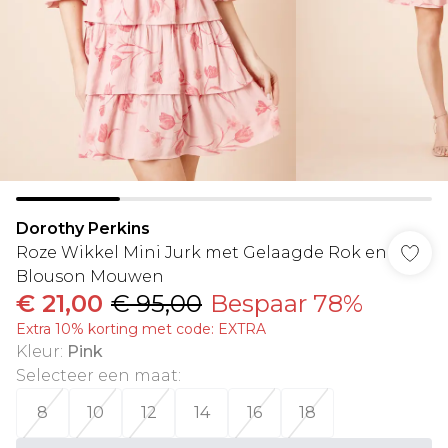
Dorothy Perkins
Roze Wikkel Mini Jurk met Gelaagde Rok en
Blouson Mouwen
€ 21,00
€ 95,00
Bespaar 78%
Extra 10% korting met code: EXTRA
Kleur
:
Pink
Selecteer een maat
:
8
10
12
14
16
18