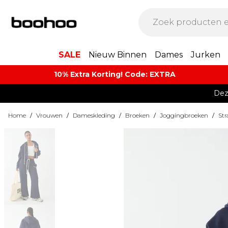
SALE
Nieuw Binnen
Dames
Jurken
10% Extra Korting! Code: EXTRA​
Dez
Home
/
Vrouwen
/
Dameskleding
/
Broeken
/
Joggingbroeken
/
Str