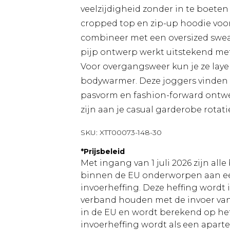
veelzijdigheid zonder in te boeten
cropped top en zip-up hoodie voor
combineer met een oversized sweat
pijp ontwerp werkt uitstekend met
Voor overgangsweer kun je ze laye
bodywarmer. Deze joggers vinden 
pasvorm en fashion-forward ontwe
zijn aan je casual garderobe rotati
SKU:
XTT00073-148-30
*
Prijsbeleid
Met ingang van 1 juli 2026 zijn al
binnen de EU onderworpen aan ee
invoerheffing. Deze heffing wordt
verband houden met de invoer v
in de EU en wordt berekend op h
invoerheffing wordt als een apart