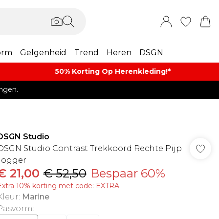
orm
Gelgenheid
Trend
Heren
DSGN
50% Korting Op Herenkleding​!*​
ngen.
DSGN Studio
DSGN Studio Contrast Trekkoord Rechte Pijp
Jogger
€ 21,00
€ 52,50
Bespaar 60%
Extra 10% korting met code: EXTRA
Kleur
:
Marine
Pasvorm
: