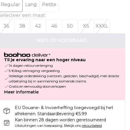
Regular
Lang
Petite
Selecteer een maat
:
36
38
42
46
50
XS
XXXL
NIET OP VOORRAAD
Til je ervaring naar een hoger niveau
14 dagen retourverlenging
5 €/dag vertraging vergoeding
Volledige orderdekking (verloren, gestolen, beschadigd) met directe
uitbetaling bij in aanmerking komende claims
Gratis en eenvoudig doorverkopen
Meer informatie
EU Douane- & Invoerheffing toegevoegd bij het
afrekenen. Standaardlevering €5.99
Kan binnen 28 dagen worden geretourneerd
Uitsluitingen van toepassing.
Bekijk ons
retourbeleid