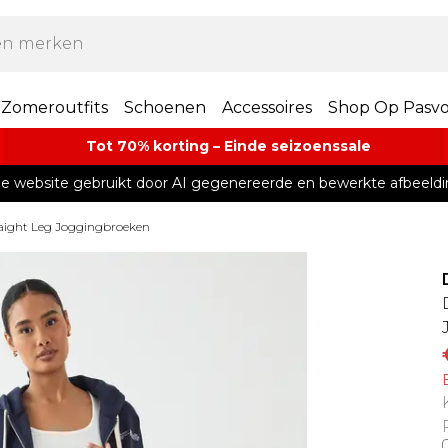
Zomeroutfits
Schoenen
Accessoires
Shop Op Pasv
Tot 70% korting – Einde seizoenssale
e website gebruikt door AI gegenereerde en bewerkte afbeeldi
aight Leg Joggingbroeken