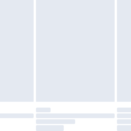
moeten ongedragen en ongewassen zijn met
igd. Schoenen moeten ook binnenshuis worden
 zoals beddengoed, matrassen, toppers en
en in de originele, ongeopende verpakking
w wettelijke rechten.
leid te bekijken.