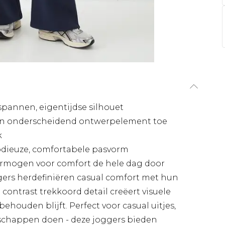
pannen, eigentijdse silhouet
een onderscheidend ontwerpelement toe
k
odieuze, comfortabele pasvorm
ermogen voor comfort de hele dag door
gers herdefiniëren casual comfort met hun
t contrast trekkoord detail creëert visuele
 behouden blijft. Perfect voor casual uitjes,
dschappen doen - deze joggers bieden