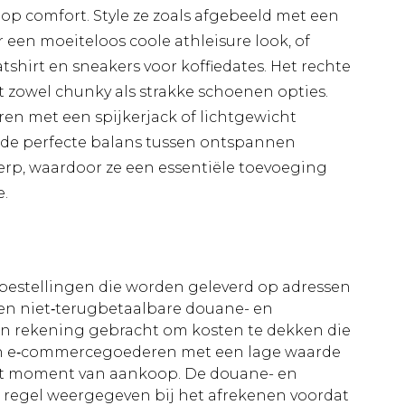
 op comfort. Style ze zoals afgebeeld met een
 een moeiteloos coole athleisure look, of
shirt en sneakers voor koffiedates. Het rechte
 zowel chunky als strakke schoenen opties.
ren met een spijkerjack of lichtgewicht
de perfecte balans tussen ontspannen
rp, waardoor ze een essentiële toevoeging
e.
le bestellingen die worden geleverd op adressen
n niet‑terugbetaalbare douane- en
 in rekening gebracht om kosten te dekken die
an e‑commercegoederen met een lage waarde
et moment van aankoop. De douane- en
e regel weergegeven bij het afrekenen voordat