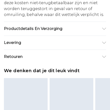
deze kosten niet‑terugbetaalbaar zijn en niet
worden teruggestort in geval van retour of
omruiling, behalve waar dit wettelijk verplicht is.
Productdetails En Verzorging
92% Polyamide, 8% Elastane. Machine wash.
Levering
Model wears UK size M.
Standaardlevering Nederland
€5.99
Retouren
Tot 5 werkdagen
Is er iets niet helemaal in orde? U heeft 21 dagen
Expressdienst Nederland
€14.99
We denken dat je dit leuk vindt
vanaf de dag dat u het ontvangt om iets terug te
Tot 2 werkdagen
sturen.
Houd er rekening mee dat er een retourkosten
van €7 per pakket in mindering wordt gebracht
op uw terugbetalingsbedrag.
Let op, we kunnen geen restituties aanbieden