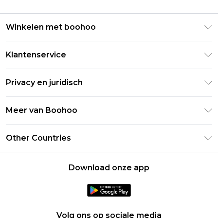
Winkelen met boohoo
Klarna
Klantenservice
Clearpay
Retourneer uw bestelling
Studentenkorting - Student Beans
Privacy en juridisch
Veelgestelde vragen
Studentenkorting - UNiDAYS
Privacybeleid
Leveringsinformatie
Meer van Boohoo
Boohoo App
Algemene voorwaarden
Retourinformatie
Maatgids
Verklaring over moderne slavernij
Over cookies
Other Countries
Neem contact met ons op
Carrières bij Boohoo
Gebruiksvoorwaarden
United States
Producten
Download onze app
France
Ireland
Netherlands
Volg ons op sociale media