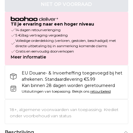
NIET OP VOORRAAD
Til je ervaring naar een hoger niveau
14 dagen retourverlenging
5 €/dag vertraging vergoeding
Volledige orderdekking (verloren, gestolen, beschadigd) met
directe uitbetaling bij in aanmerking komende claims
Gratis en eenvoudig doorverkopen
Meer informatie
EU Douane- & Invoerheffing toegevoegd bij het
afrekenen. Standaardlevering €5.99
Kan binnen 28 dagen worden geretourneerd
Uitsluitingen van toepassing.
Bekijk ons
retourbeleid
18+, algemene voorwaarden van toepassing. Krediet
onder voorbehoud van status
Beschrijving