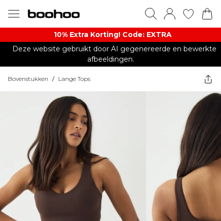
10% Extra Korting! Code: EXTRA​
Deze website gebruikt door AI gegenereerde en bewerkte
afbeeldingen.
Bovenstukken
/
Lange Tops