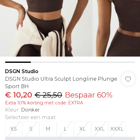
DSGN Studio
DSGN Studio Ultra Sculpt Longline Plunge
Sport BH
€ 10,20
€ 25,50
Bespaar 60%
Extra 10% korting met code: EXTRA
Kleur
:
Donker
Selecteer een maat
:
XS
S
M
L
XL
XXL
XXXL