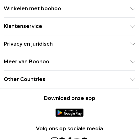
Winkelen met boohoo
Klarna
Klantenservice
Clearpay
Retourneer uw bestelling
Studentenkorting - Student Beans
Privacy en juridisch
Veelgestelde vragen
Studentenkorting - UNiDAYS
Privacybeleid
Leveringsinformatie
Meer van Boohoo
Boohoo App
Algemene voorwaarden
Retourinformatie
Maatgids
Verklaring over moderne slavernij
Over cookies
Other Countries
Neem contact met ons op
Carrières bij Boohoo
Gebruiksvoorwaarden
United States
Producten
Download onze app
France
Ireland
Netherlands
Volg ons op sociale media
Australia