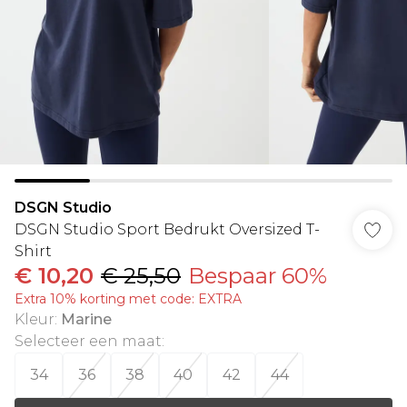
DSGN Studio
DSGN Studio Sport Bedrukt Oversized T-
Shirt
€ 10,20
€ 25,50
Bespaar 60%
Extra 10% korting met code: EXTRA
Kleur
:
Marine
Selecteer een maat
:
34
36
38
40
42
44