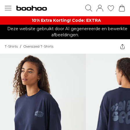
10% Extra Korting! Code: EXTRA​
Deze website gebruikt door AI gegenereerde en bewerkte
afbeeldingen.
T-Shirts
/
Oversized T-Shirts