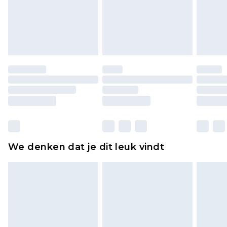
piercingsieraden, seksspeeltjes, en badkleding of
lingerie als de hygiënezegel niet op zijn plaats zit
of is verbroken.
Schoenen en/of kledingstukken moeten
ongedragen en ongewassen zijn met de
originele labels eraan bevestigd. Schoenen
moeten ook binnenshuis worden gepast.
Huishoudelijke artikelen, zoals beddengoed,
matrassen, toppers en kussens, moeten
ongebruikt zijn en in de originele, ongeopende
We denken dat je dit leuk vindt
verpakking zitten. Dit heeft geen invloed op uw
wettelijke rechten.
Klik
hier
om ons volledige retourbeleid te
bekijken.