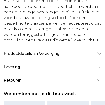
EU en wordt berekend op het moment van
aankoop. De douane- en invoerheffing wordt als
een aparte regel weergegeven bij het afrekenen
voordat u uw bestelling voltooit. Door een
bestelling te plaatsen, erkent en accepteert u dat
deze kosten niet‑terugbetaalbaar zijn en niet
worden teruggestort in geval van retour of
omruiling, behalve waar dit wettelijk verplicht is.
Productdetails En Verzorging
Hoofdmateriaal: 100% viscose, voering: 100%
Levering
polyester, was met vergelijkbare kleuren,
binnenstebuiten wassen, Model draagt UK 8/US
Standaardlevering Nederland
€5.99
Retouren
4. Model lengte 5"9. Lengte ongeveer: 140cm
Tot 5 werkdagen
Is er iets niet helemaal in orde? U heeft 21 dagen
Expressdienst Nederland
€14.99
We denken dat je dit leuk vindt
vanaf de dag dat u het ontvangt om iets terug te
Tot 2 werkdagen
sturen.