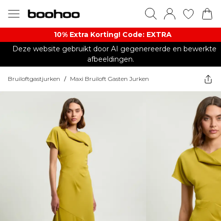
10% Extra Korting! Code: EXTRA​
Deze website gebruikt door AI gegenereerde en bewerkte
afbeeldingen.
Bruiloftgastjurken
/
Maxi Bruiloft Gasten Jurken