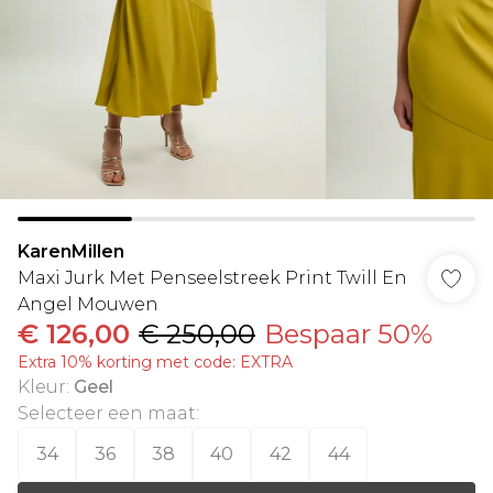
KarenMillen
Maxi Jurk Met Penseelstreek Print Twill En
Angel Mouwen
€ 126,00
€ 250,00
Bespaar 50%
Extra 10% korting met code: EXTRA
Kleur
:
Geel
Selecteer een maat
:
34
36
38
40
42
44