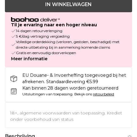
IN WINKELWAGEN
Til je ervaring naar een hoger niveau
14 dagen retourverlenging
5 €/dag vertraging vergoeding
Volledige orderdekking (verloren, gestolen, beschadigd) met
directe uitbetaling bij in aanmerking komende claims
Gratis en eenvoudig doorverkopen
Meer informatie
EU Douane- & Invoerheffing toegevoegd bij het
afrekenen. Standaardlevering €5.99
Kan binnen 28 dagen worden geretourneerd
Uitsluitingen van toepassing.
Bekijk ons
retourbeleid
18+, algemene voorwaarden van toepassing. Krediet
onder voorbehoud van status
Beschrijving