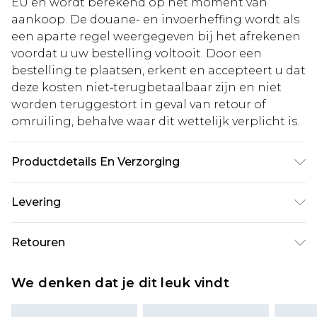
EU en wordt berekend op het moment van
aankoop. De douane- en invoerheffing wordt als
een aparte regel weergegeven bij het afrekenen
voordat u uw bestelling voltooit. Door een
bestelling te plaatsen, erkent en accepteert u dat
deze kosten niet‑terugbetaalbaar zijn en niet
worden teruggestort in geval van retour of
omruiling, behalve waar dit wettelijk verplicht is.
Productdetails En Verzorging
Hoofdstof 1: 66% polyester, 28% viscose/rayon, 6%
Levering
elastaan/spandex, Hoofdstof 2: 100% polyester,
Voering: 100% polyester. Chemisch reinigen,
Standaardlevering Nederland
€5.99
Retouren
apart wassen. Model draagt maat UK 10/US 6.
Tot 5 werkdagen
Lengte model 175cm. Lengte ongeveer: 110cm
Is er iets niet helemaal in orde? U heeft 21 dagen
Expressdienst Nederland
€14.99
We denken dat je dit leuk vindt
vanaf de dag dat u het ontvangt om iets terug te
Tot 2 werkdagen
sturen.