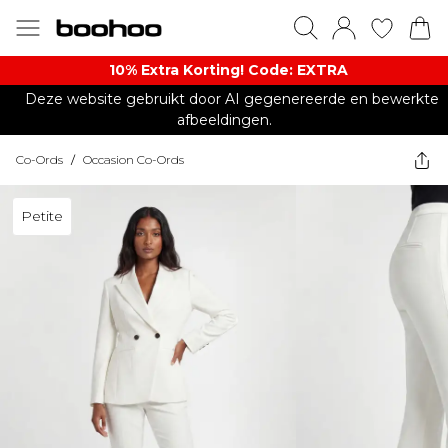
10% Extra Korting! Code: EXTRA​
Deze website gebruikt door AI gegenereerde en bewerkte
afbeeldingen.
Co-Ords
/
Occasion Co-Ords
Petite