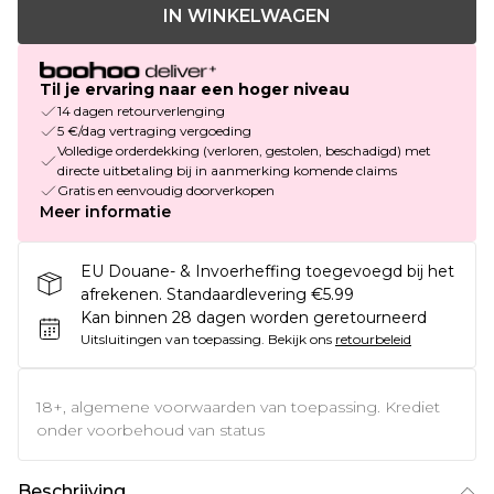
IN WINKELWAGEN
Til je ervaring naar een hoger niveau
14 dagen retourverlenging
5 €/dag vertraging vergoeding
Volledige orderdekking (verloren, gestolen, beschadigd) met
directe uitbetaling bij in aanmerking komende claims
Gratis en eenvoudig doorverkopen
Meer informatie
EU Douane- & Invoerheffing toegevoegd bij het
afrekenen. Standaardlevering €5.99
Kan binnen 28 dagen worden geretourneerd
Uitsluitingen van toepassing.
Bekijk ons
retourbeleid
18+, algemene voorwaarden van toepassing. Krediet
onder voorbehoud van status
Beschrijving