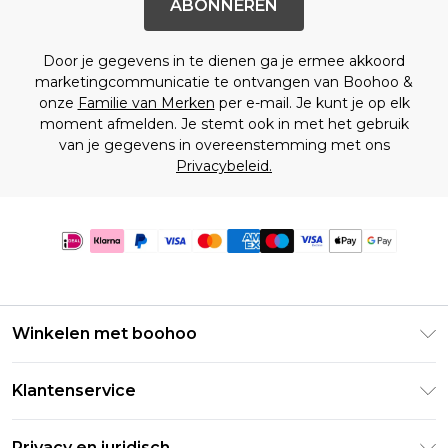
ABONNEREN
Door je gegevens in te dienen ga je ermee akkoord
marketingcommunicatie te ontvangen van Boohoo &
onze
Familie van Merken
per e-mail. Je kunt je op elk
moment afmelden. Je stemt ook in met het gebruik
van je gegevens in overeenstemming met ons
Privacybeleid.
Winkelen met boohoo
Klarna
Klantenservice
Clearpay
Retourneer uw bestelling
Studentenkorting - Student Beans
Privacy en juridisch