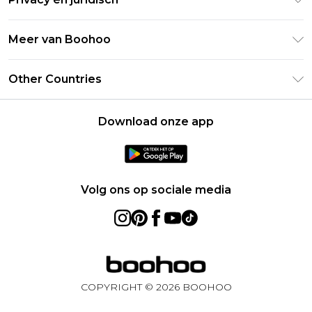
Veelgestelde vragen
Studentenkorting - UNiDAYS
Privacybeleid
Leveringsinformatie
Meer van Boohoo
Boohoo App
Algemene voorwaarden
Retourinformatie
Maatgids
Verklaring over moderne slavernij
Over cookies
Other Countries
Neem contact met ons op
Carrières bij Boohoo
Gebruiksvoorwaarden
United States
Producten
Download onze app
France
Ireland
Netherlands
Volg ons op sociale media
Australia
Sweden
Germany
COPYRIGHT ©
2026
BOOHOO