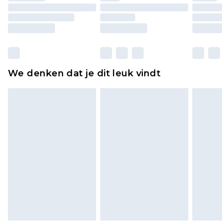
originele labels eraan bevestigd. Schoenen
moeten ook binnenshuis worden gepast.
Huishoudelijke artikelen, zoals beddengoed,
matrassen, toppers en kussens, moeten
ongebruikt zijn en in de originele, ongeopende
We denken dat je dit leuk vindt
verpakking zitten. Dit heeft geen invloed op uw
wettelijke rechten.
Klik
hier
om ons volledige retourbeleid te
bekijken.