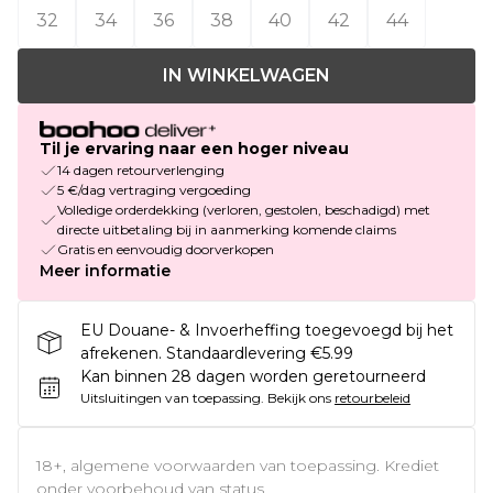
32
34
36
38
40
42
44
IN WINKELWAGEN
Til je ervaring naar een hoger niveau
14 dagen retourverlenging
5 €/dag vertraging vergoeding
Volledige orderdekking (verloren, gestolen, beschadigd) met
directe uitbetaling bij in aanmerking komende claims
Gratis en eenvoudig doorverkopen
Meer informatie
EU Douane- & Invoerheffing toegevoegd bij het
afrekenen. Standaardlevering €5.99
Kan binnen 28 dagen worden geretourneerd
Uitsluitingen van toepassing.
Bekijk ons
retourbeleid
18+, algemene voorwaarden van toepassing. Krediet
onder voorbehoud van status