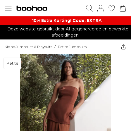
10% Extra Korting! Code: EXTRA​
Deze website gebruikt door AI gegenereerde en bewerkte
afbeeldingen.
Kleine Jumpsuits & Playsuits
/
Petite Jumpsuits
Petite