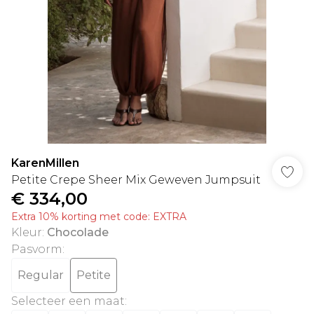
KarenMillen
Petite Crepe Sheer Mix Geweven Jumpsuit
€ 334,00
Extra 10% korting met code: EXTRA
Kleur
:
Chocolade
Pasvorm
:
Regular
Petite
Selecteer een maat
: