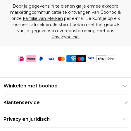
Door je gegevens in te dienen ga je ermee akkoord
marketingcommunicatie te ontvangen van Boohoo &
onze
Familie van Merken
per e-mail. Je kunt je op elk
moment afmelden. Je stemt ook in met het gebruik
van je gegevens in overeenstemming met ons
Privacybeleid.
Winkelen met boohoo
Klarna
Klantenservice
Clearpay
Retourneer uw bestelling
Studentenkorting - Student Beans
Privacy en juridisch
Veelgestelde vragen
Studentenkorting - UNiDAYS