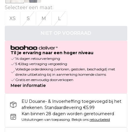
Selecteer een maat
:
XS
S
M
L
NIET OP VOORRAAD
Til je ervaring naar een hoger niveau
14 dagen retourverlenging
5 €/dag vertraging vergoeding
Volledige orderdekking (verloren, gestolen, beschadigd) met
directe uitbetaling bij in aanmerking komende claims
Gratis en eenvoudig doorverkopen
Meer informatie
EU Douane- & Invoerheffing toegevoegd bij het
afrekenen. Standaardlevering €5.99
Kan binnen 28 dagen worden geretourneerd
Uitsluitingen van toepassing.
Bekijk ons
retourbeleid