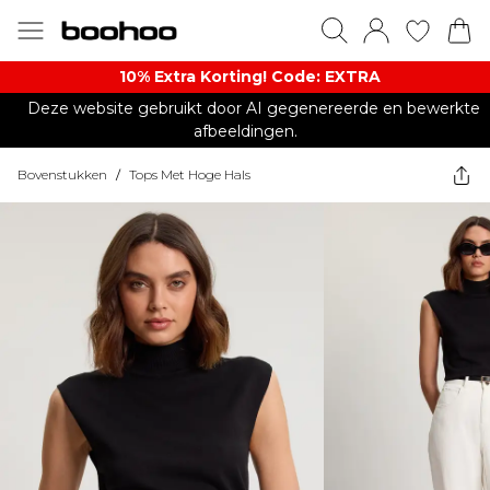
10% Extra Korting! Code: EXTRA​
Deze website gebruikt door AI gegenereerde en bewerkte
afbeeldingen.
Bovenstukken
/
Tops Met Hoge Hals