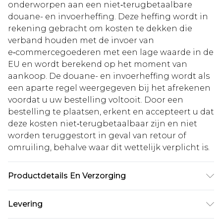
onderworpen aan een niet‑terugbetaalbare
douane- en invoerheffing. Deze heffing wordt in
rekening gebracht om kosten te dekken die
verband houden met de invoer van
e‑commercegoederen met een lage waarde in de
EU en wordt berekend op het moment van
aankoop. De douane- en invoerheffing wordt als
een aparte regel weergegeven bij het afrekenen
voordat u uw bestelling voltooit. Door een
bestelling te plaatsen, erkent en accepteert u dat
deze kosten niet‑terugbetaalbaar zijn en niet
worden teruggestort in geval van retour of
omruiling, behalve waar dit wettelijk verplicht is.
Productdetails En Verzorging
70% Viscose 30% NylonDirect uit de wasmachine
Levering
halenIn vochtige toestand in model brengenPlat