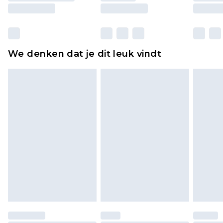
moeten ook binnenshuis worden gepast.
Huishoudelijke artikelen, zoals beddengoed,
matrassen, toppers en kussens, moeten
ongebruikt zijn en in de originele, ongeopende
We denken dat je dit leuk vindt
verpakking zitten. Dit heeft geen invloed op uw
wettelijke rechten.
Klik
hier
om ons volledige retourbeleid te
bekijken.