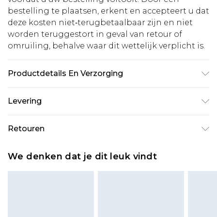
bestelling te plaatsen, erkent en accepteert u dat
deze kosten niet‑terugbetaalbaar zijn en niet
worden teruggestort in geval van retour of
omruiling, behalve waar dit wettelijk verplicht is.
Productdetails En Verzorging
100% Polyester Let op: door de gebruikte stof kan
Levering
kleur afgeven.
Standaardlevering Nederland
€5.99
Retouren
Tot 5 werkdagen
Is er iets niet helemaal in orde? U heeft 21 dagen
Expressdienst Nederland
€14.99
We denken dat je dit leuk vindt
vanaf de dag dat u het ontvangt om iets terug te
Tot 2 werkdagen
sturen.
Houd er rekening mee dat er een retourkosten
van €7 per pakket in mindering wordt gebracht
op uw terugbetalingsbedrag.