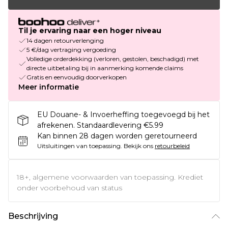
Til je ervaring naar een hoger niveau
14 dagen retourverlenging
5 €/dag vertraging vergoeding
Volledige orderdekking (verloren, gestolen, beschadigd) met
directe uitbetaling bij in aanmerking komende claims
Gratis en eenvoudig doorverkopen
Meer informatie
EU Douane- & Invoerheffing toegevoegd bij het
afrekenen. Standaardlevering €5.99
Kan binnen 28 dagen worden geretourneerd
Uitsluitingen van toepassing.
Bekijk ons
retourbeleid
18+, algemene voorwaarden van toepassing. Krediet
onder voorbehoud van status
Beschrijving