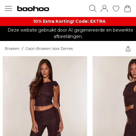
10% Extra Korting! Code: EXTRA​
Deze website gebruikt door AI gegenereerde en bewerkte
afbeeldingen.
Broeken
/
Capri-Broeken Voor Dames