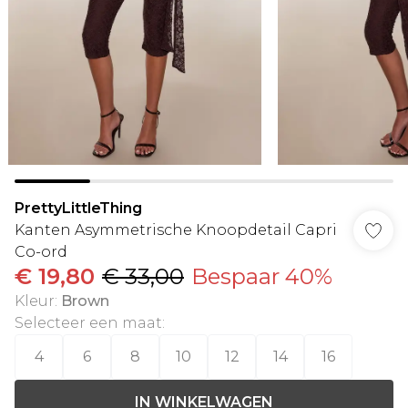
PrettyLittleThing
Kanten Asymmetrische Knoopdetail Capri
Co-ord
€ 19,80
€ 33,00
Bespaar 40%
Kleur
:
Brown
Selecteer een maat
:
4
6
8
10
12
14
16
IN WINKELWAGEN