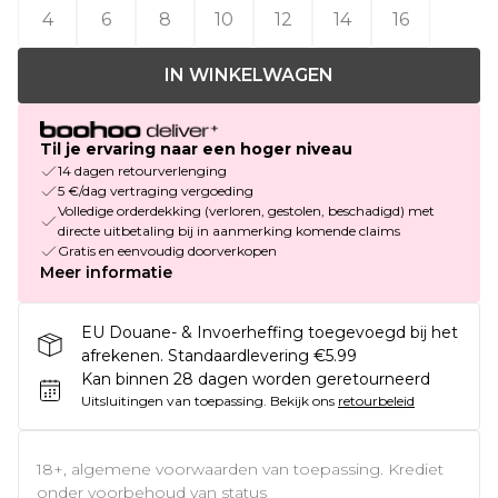
4
6
8
10
12
14
16
IN WINKELWAGEN
Til je ervaring naar een hoger niveau
14 dagen retourverlenging
5 €/dag vertraging vergoeding
Volledige orderdekking (verloren, gestolen, beschadigd) met
directe uitbetaling bij in aanmerking komende claims
Gratis en eenvoudig doorverkopen
Meer informatie
EU Douane- & Invoerheffing toegevoegd bij het
afrekenen. Standaardlevering €5.99
Kan binnen 28 dagen worden geretourneerd
Uitsluitingen van toepassing.
Bekijk ons
retourbeleid
18+, algemene voorwaarden van toepassing. Krediet
onder voorbehoud van status