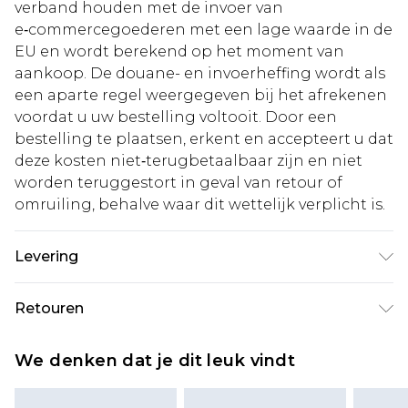
verband houden met de invoer van
e‑commercegoederen met een lage waarde in de
EU en wordt berekend op het moment van
aankoop. De douane- en invoerheffing wordt als
een aparte regel weergegeven bij het afrekenen
voordat u uw bestelling voltooit. Door een
bestelling te plaatsen, erkent en accepteert u dat
deze kosten niet‑terugbetaalbaar zijn en niet
worden teruggestort in geval van retour of
omruiling, behalve waar dit wettelijk verplicht is.
Levering
Standaardlevering Nederland
€5.99
Retouren
Tot 5 werkdagen
Is er iets niet helemaal in orde? U heeft 21 dagen
Expressdienst Nederland
€14.99
We denken dat je dit leuk vindt
vanaf de dag dat u het ontvangt om iets terug te
Tot 2 werkdagen
sturen.