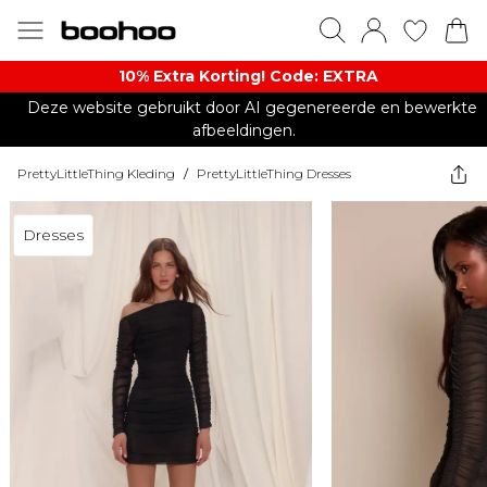
10% Extra Korting! Code: EXTRA​
Deze website gebruikt door AI gegenereerde en bewerkte
afbeeldingen.
PrettyLittleThing Kleding
/
PrettyLittleThing Dresses
Dresses