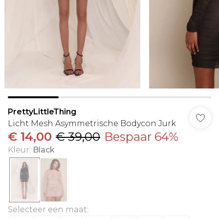
PrettyLittleThing
Licht Mesh Asymmetrische Bodycon Jurk
€ 14,00
€ 39,00
Bespaar 64%
Kleur
:
Black
Selecteer een maat
: