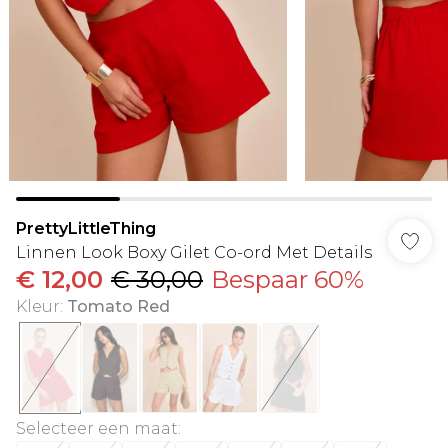
PrettyLittleThing
Linnen Look Boxy Gilet Co-ord Met Details
€ 12,00
€ 30,00
Bespaar 60%
Kleur
:
Tomato Red
Selecteer een maat
: