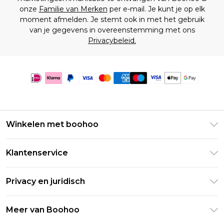
onze
Familie van Merken
per e-mail. Je kunt je op elk
moment afmelden. Je stemt ook in met het gebruik
van je gegevens in overeenstemming met ons
Privacybeleid.
Winkelen met boohoo
Klarna
Klantenservice
Clearpay
Retourneer uw bestelling
Studentenkorting - Student Beans
Privacy en juridisch
Veelgestelde vragen
Studentenkorting - UNiDAYS
Privacybeleid
Leveringsinformatie
Meer van Boohoo
Boohoo App
Algemene voorwaarden
Retourinformatie