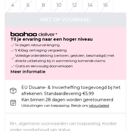
4
6
8
10
12
14
16
NIET OP VOORRAAD
Til je ervaring naar een hoger niveau
14 dagen retourverlenging
5 €/dag vertraging vergoeding
Volledige orderdekking (verloren, gestolen, beschadigd) met
directe uitbetaling bij in aanmerking komende claims
Gratis en eenvoudig doorverkopen
Meer informatie
EU Douane- & Invoerheffing toegevoegd bij het
afrekenen. Standaardlevering €5.99
Kan binnen 28 dagen worden geretourneerd
Uitsluitingen van toepassing.
Bekijk ons
retourbeleid
18+, algemene voorwaarden van toepassing. Krediet
onder voorbehoud van status