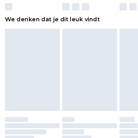
matrassen, toppers en kussens, moeten
ongebruikt zijn en in de originele, ongeopende
We denken dat je dit leuk vindt
verpakking zitten. Dit heeft geen invloed op uw
wettelijke rechten.
Klik
hier
om ons volledige retourbeleid te
bekijken.