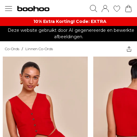
10% Extra Korting! Code: EXTRA​
Deze website gebruikt door AI gegenereerde en bewerkte
afbeeldingen.
Co-Ords
/
Linnen Co-Ords