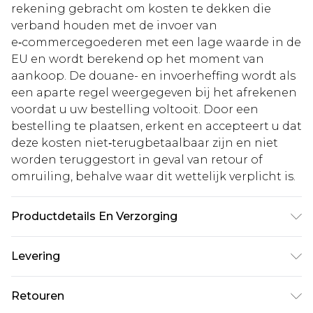
rekening gebracht om kosten te dekken die
verband houden met de invoer van
e‑commercegoederen met een lage waarde in de
EU en wordt berekend op het moment van
aankoop. De douane- en invoerheffing wordt als
een aparte regel weergegeven bij het afrekenen
voordat u uw bestelling voltooit. Door een
bestelling te plaatsen, erkent en accepteert u dat
deze kosten niet‑terugbetaalbaar zijn en niet
worden teruggestort in geval van retour of
omruiling, behalve waar dit wettelijk verplicht is.
Productdetails En Verzorging
77,0% Viscose, 23,0% Abaca Let op: door het
Levering
gebruikte materiaal kan kleur afgeven.
Standaardlevering Nederland
€5.99
Retouren
Tot 5 werkdagen