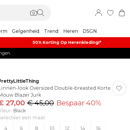
orm
Gelgenheid
Trend
Heren
DSGN
50% Korting Op Herenkleding​!*​
ngen.
PrettyLittleThing
Linnen-look Oversized Double-breasted Korte
Mouw Blazer Jurk
€ 27,00
€ 45,00
Bespaar 40%
Kleur
:
Black
Selecteer een maat
:
4
6
8
10
12
14
16