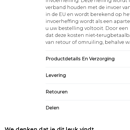
invoerheffing. Deze heffing wordt
verband houden met de invoer v
in de EU en wordt berekend op h
invoerheffing wordt als een apart
u uw bestelling voltooit. Door een 
dat deze kosten niet‑terugbetaalba
van retour of omruiling, behalve waa
Productdetails En Verzorging
85,0% Viscose, 15,0% Linnen Let op
Levering
Standaardlevering Nederland
Retouren
Tot 5 werkdagen
Is er iets niet helemaal in orde? U
Delen
Expressdienst Nederland
om iets terug te sturen.
Tot 2 werkdagen
Houd er rekening mee dat er een 
wordt gebracht op uw terugbetal
We denken dat je dit leuk vindt