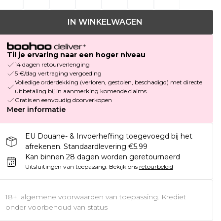
IN WINKELWAGEN
Til je ervaring naar een hoger niveau
14 dagen retourverlenging
5 €/dag vertraging vergoeding
Volledige orderdekking (verloren, gestolen, beschadigd) met directe
uitbetaling bij in aanmerking komende claims
Gratis en eenvoudig doorverkopen
Meer informatie
EU Douane- & Invoerheffing toegevoegd bij het
afrekenen. Standaardlevering €5.99
Kan binnen 28 dagen worden geretourneerd
Uitsluitingen van toepassing.
Bekijk ons
retourbeleid
18+, algemene voorwaarden van toepassing. Krediet
onder voorbehoud van status