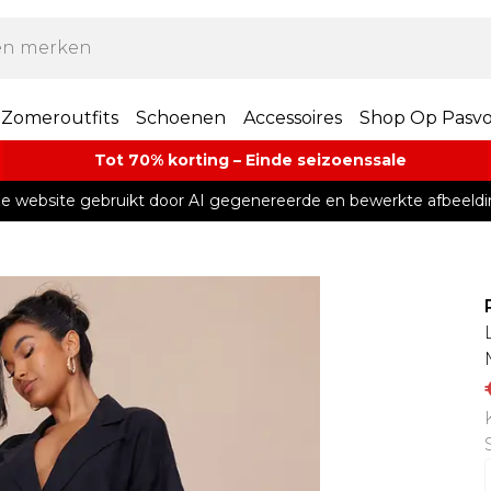
Zomeroutfits
Schoenen
Accessoires
Shop Op Pasv
Tot 70% korting – Einde seizoenssale
e website gebruikt door AI gegenereerde en bewerkte afbeeldi