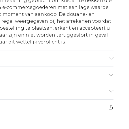
 in rekening gebracht om kosten te dekken die
an e‑commercegoederen met een lage waarde
et moment van aankoop. De douane- en
e regel weergegeven bij het afrekenen voordat
bestelling te plaatsen, erkent en accepteert u
ar zijn en niet worden teruggestort in geval
r dit wettelijk verplicht is.
: door de gebruikte stof kan kleur afgeven.
€5.99
 heeft 21 dagen vanaf de dag dat u het ontvangt
€14.99
retourkosten van €7 per pakket in mindering
ingsbedrag.