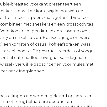
ble-breasted voorkant presenteert een
makerij, terwijl de korte wijde mouwen de
t platform teenslippers zoals getoond voor een
 combineer met sneakers en een crossbody tas
Voor koelere dagen kun je deze layeren over
anty en enkellaarzen. Het veelzijdige ontwerp
bijeenkomsten of casual koffieafspraken waar
al te veel moeite. De gestructureerde stof voegt
sential dat naadloos overgaat van dag naar
wissel - verruil je dagschoenen voor mules met
toe voor dinerplannen.
le bestellingen die worden geleverd op adressen
n niet‑terugbetaalbare douane- en