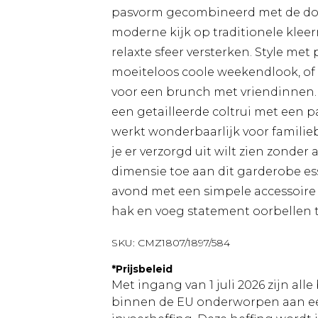
pasvorm gecombineerd met de dou
moderne kijk op traditionele kleer
relaxte sfeer versterken. Style me
moeiteloos coole weekendlook, of
voor een brunch met vriendinnen. 
een getailleerde coltrui met een p
werkt wonderbaarlijk voor familie
je er verzorgd uit wilt zien zonder 
dimensie toe aan dit garderobe es
avond met een simpele accessoire 
hak en voeg statement oorbellen 
SKU:
CMZ1807/1897/584
*
Prijsbeleid
Met ingang van 1 juli 2026 zijn al
binnen de EU onderworpen aan ee