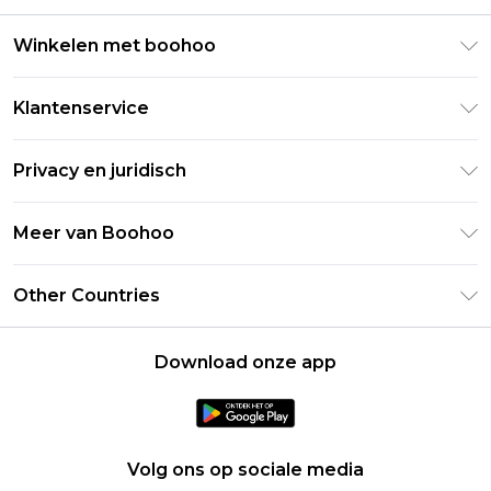
Winkelen met boohoo
Klarna
Klantenservice
Clearpay
Retourneer uw bestelling
Studentenkorting - Student Beans
Privacy en juridisch
Veelgestelde vragen
Studentenkorting - UNiDAYS
Privacybeleid
Leveringsinformatie
Meer van Boohoo
Boohoo App
Algemene voorwaarden
Retourinformatie
Maatgids
Verklaring over moderne slavernij
Over cookies
Other Countries
Neem contact met ons op
Carrières bij Boohoo
Gebruiksvoorwaarden
United States
Producten
Download onze app
France
Ireland
Netherlands
Volg ons op sociale media
Australia