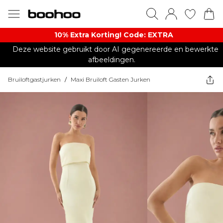
10% Extra Korting! Code: EXTRA​
Deze website gebruikt door AI gegenereerde en bewerkte
afbeeldingen.
Bruiloftgastjurken
/
Maxi Bruiloft Gasten Jurken