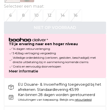
Selecteer een maat
:
6
8
10
12
14
16
NIET OP VOORRAAD
Til je ervaring naar een hoger niveau
14 dagen retourverlenging
5 €/dag vertraging vergoeding
Volledige orderdekking (verloren, gestolen, beschadigd) met
directe uitbetaling bij in aanmerking komende claims
Gratis en eenvoudig doorverkopen
Meer informatie
EU Douane- & Invoerheffing toegevoegd bij het
afrekenen. Standaardlevering €5.99
Kan binnen 28 dagen worden geretourneerd
Uitsluitingen van toepassing.
Bekijk ons
retourbeleid