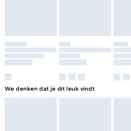
voor modieuze gezichtsmaskers, cosmetica,
piercingsieraden, seksspeeltjes, en badkleding of
lingerie als de hygiënezegel niet op zijn plaats zit
of is verbroken.
Schoenen en/of kledingstukken moeten
ongedragen en ongewassen zijn met de
originele labels eraan bevestigd. Schoenen
moeten ook binnenshuis worden gepast.
Huishoudelijke artikelen, zoals beddengoed,
matrassen, toppers en kussens, moeten
ongebruikt zijn en in de originele, ongeopende
We denken dat je dit leuk vindt
verpakking zitten. Dit heeft geen invloed op uw
wettelijke rechten.
Klik
hier
om ons volledige retourbeleid te
bekijken.