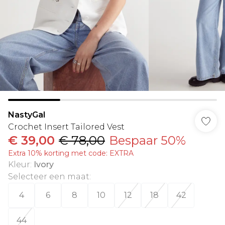
NastyGal
Crochet Insert Tailored Vest
€ 39,00
€ 78,00
Bespaar 50%
Extra 10% korting met code: EXTRA
Kleur
:
Ivory
Selecteer een maat
:
4
6
8
10
12
18
42
44