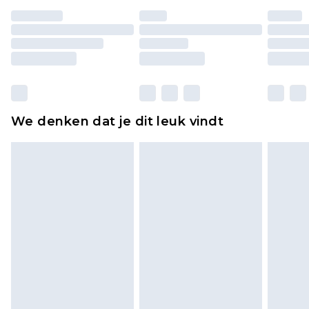
ongedragen en ongewassen zijn met de
originele labels eraan bevestigd. Schoenen
moeten ook binnenshuis worden gepast.
Huishoudelijke artikelen, zoals beddengoed,
matrassen, toppers en kussens, moeten
ongebruikt zijn en in de originele, ongeopende
We denken dat je dit leuk vindt
verpakking zitten. Dit heeft geen invloed op uw
wettelijke rechten.
Klik
hier
om ons volledige retourbeleid te
bekijken.