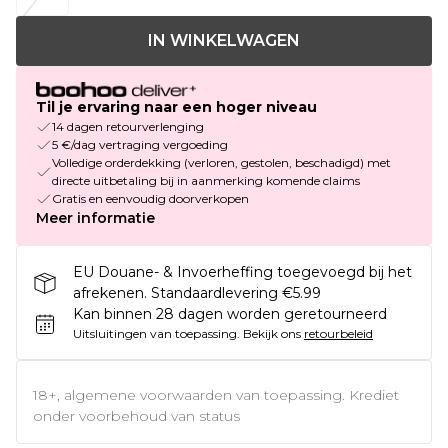
IN WINKELWAGEN
Til je ervaring naar een hoger niveau
14 dagen retourverlenging
5 €/dag vertraging vergoeding
Volledige orderdekking (verloren, gestolen, beschadigd) met
directe uitbetaling bij in aanmerking komende claims
Gratis en eenvoudig doorverkopen
Meer informatie
EU Douane- & Invoerheffing toegevoegd bij het
afrekenen. Standaardlevering €5.99
Kan binnen 28 dagen worden geretourneerd
Uitsluitingen van toepassing.
Bekijk ons
retourbeleid
18+, algemene voorwaarden van toepassing. Krediet
onder voorbehoud van status