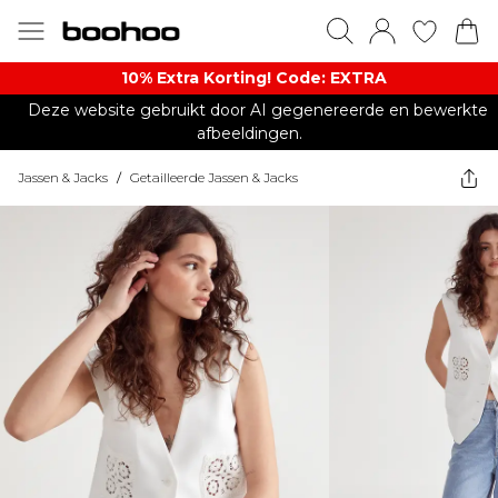
10% Extra Korting! Code: EXTRA​
Deze website gebruikt door AI gegenereerde en bewerkte
afbeeldingen.
Jassen & Jacks
/
Getailleerde Jassen & Jacks