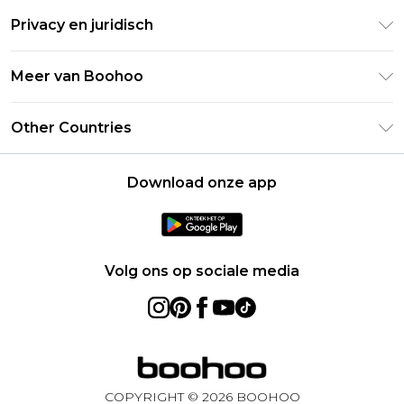
Retourneer uw bestelling
Studentenkorting - Student Beans
Privacy en juridisch
Veelgestelde vragen
Studentenkorting - UNiDAYS
Privacybeleid
Leveringsinformatie
Meer van Boohoo
Boohoo App
Algemene voorwaarden
Retourinformatie
Maatgids
Verklaring over moderne slavernij
Over cookies
Other Countries
Neem contact met ons op
Carrières bij Boohoo
Gebruiksvoorwaarden
United States
Producten
Download onze app
France
Ireland
Netherlands
Volg ons op sociale media
Australia
Sweden
Germany
COPYRIGHT ©
2026
BOOHOO