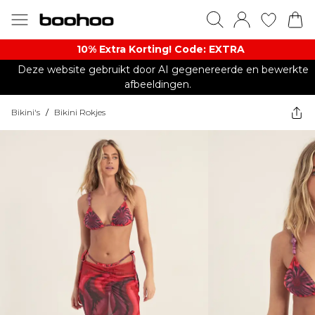
10% Extra Korting! Code: EXTRA​
Deze website gebruikt door AI gegenereerde en bewerkte
afbeeldingen.
Bikini's
/
Bikini Rokjes