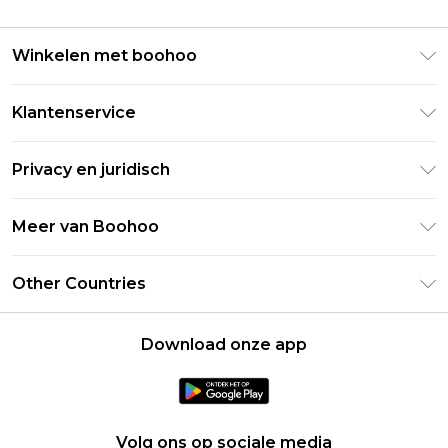
Winkelen met boohoo
Klarna
Klantenservice
Clearpay
Retourneer uw bestelling
Studentenkorting - Student Beans
Privacy en juridisch
Veelgestelde vragen
Studentenkorting - UNiDAYS
Privacybeleid
Leveringsinformatie
Meer van Boohoo
Boohoo App
Algemene voorwaarden
Retourinformatie
Maatgids
Verklaring over moderne slavernij
Over cookies
Other Countries
Neem contact met ons op
Carrières bij Boohoo
Gebruiksvoorwaarden
United States
Producten
Download onze app
France
Ireland
Netherlands
Volg ons op sociale media