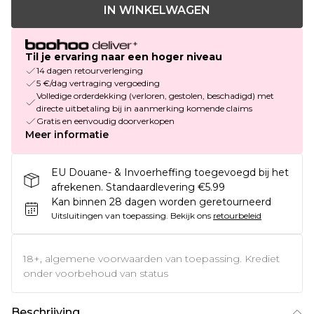
IN WINKELWAGEN
Til je ervaring naar een hoger niveau
14 dagen retourverlenging
5 €/dag vertraging vergoeding
Volledige orderdekking (verloren, gestolen, beschadigd) met
directe uitbetaling bij in aanmerking komende claims
Gratis en eenvoudig doorverkopen
Meer informatie
EU Douane- & Invoerheffing toegevoegd bij het
afrekenen. Standaardlevering €5.99
Kan binnen 28 dagen worden geretourneerd
Uitsluitingen van toepassing.
Bekijk ons
retourbeleid
18+, algemene voorwaarden van toepassing. Krediet
onder voorbehoud van status
Beschrijving