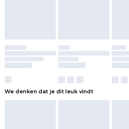
voor modieuze gezichtsmaskers, cosmetica,
piercingsieraden, seksspeeltjes, en badkleding of
lingerie als de hygiënezegel niet op zijn plaats zit
of is verbroken.
Schoenen en/of kledingstukken moeten
ongedragen en ongewassen zijn met de
originele labels eraan bevestigd. Schoenen
moeten ook binnenshuis worden gepast.
Huishoudelijke artikelen, zoals beddengoed,
matrassen, toppers en kussens, moeten
ongebruikt zijn en in de originele, ongeopende
We denken dat je dit leuk vindt
verpakking zitten. Dit heeft geen invloed op uw
wettelijke rechten.
Klik
hier
om ons volledige retourbeleid te
bekijken.