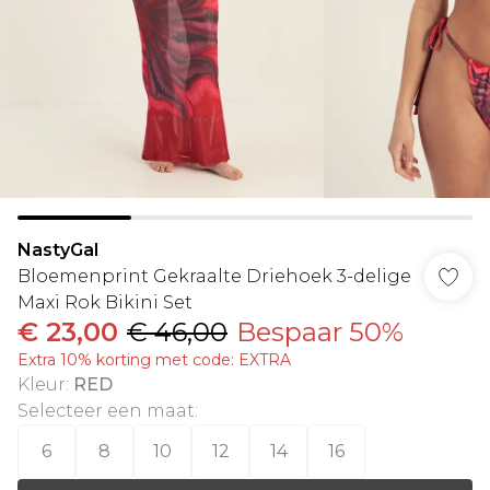
NastyGal
Bloemenprint Gekraalte Driehoek 3-delige
Maxi Rok Bikini Set
€ 23,00
€ 46,00
Bespaar 50%
Extra 10% korting met code: EXTRA
Kleur
:
RED
Selecteer een maat
:
6
8
10
12
14
16