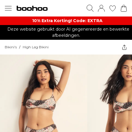
10% Extra Korting! Code: EXTRA​
Deze website gebruikt door AI gegenereerde en bewerkte
afbeeldingen.
Bikini's
/
High Leg Bikini