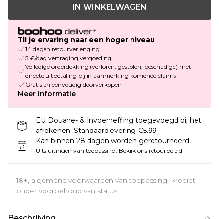
IN WINKELWAGEN
Til je ervaring naar een hoger niveau
14 dagen retourverlenging
5 €/dag vertraging vergoeding
Volledige orderdekking (verloren, gestolen, beschadigd) met
directe uitbetaling bij in aanmerking komende claims
Gratis en eenvoudig doorverkopen
Meer informatie
EU Douane- & Invoerheffing toegevoegd bij het
afrekenen. Standaardlevering €5.99
Kan binnen 28 dagen worden geretourneerd
Uitsluitingen van toepassing.
Bekijk ons
retourbeleid
18+, algemene voorwaarden van toepassing. Krediet
onder voorbehoud van status
Beschrijving