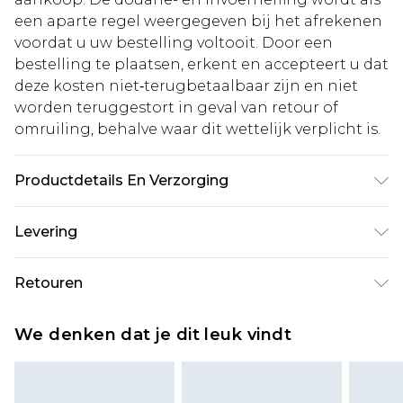
een aparte regel weergegeven bij het afrekenen
voordat u uw bestelling voltooit. Door een
bestelling te plaatsen, erkent en accepteert u dat
deze kosten niet‑terugbetaalbaar zijn en niet
worden teruggestort in geval van retour of
omruiling, behalve waar dit wettelijk verplicht is.
Productdetails En Verzorging
Buitenkant: 85% polyester, 15% elastaan/spandex;
Levering
Voering: 85% polyester, 15% elastaan/spandex
Machinewasbaar op 30°C synthetisch
Standaardlevering Nederland
€5.99
Retouren
programma, niet bleken, niet in de droger, niet
Tot 5 werkdagen
strijken, niet stomen, met gelijke kleuren wassen,
Is er iets niet helemaal in orde? U heeft 21 dagen
Expressdienst Nederland
€14.99
We denken dat je dit leuk vindt
binnenstebuiten wassen in een wasnetje,
vanaf de dag dat u het ontvangt om iets terug te
Tot 2 werkdagen
gechloreerd water vermijden, na gebruik
sturen.
spoelen Model draagt: Maat 10
Houd er rekening mee dat er een retourkosten