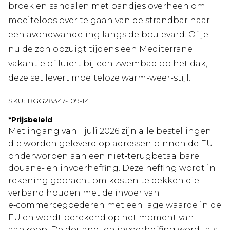
broek en sandalen met bandjes overheen om
moeiteloos over te gaan van de strandbar naar
een avondwandeling langs de boulevard. Of je
nu de zon opzuigt tijdens een Mediterrane
vakantie of luiert bij een zwembad op het dak,
deze set levert moeiteloze warm-weer-stijl.
SKU:
BGG28347-109-14
*
Prijsbeleid
Met ingang van 1 juli 2026 zijn alle bestellingen
die worden geleverd op adressen binnen de EU
onderworpen aan een niet‑terugbetaalbare
douane- en invoerheffing. Deze heffing wordt in
rekening gebracht om kosten te dekken die
verband houden met de invoer van
e‑commercegoederen met een lage waarde in de
EU en wordt berekend op het moment van
aankoop. De douane- en invoerheffing wordt als