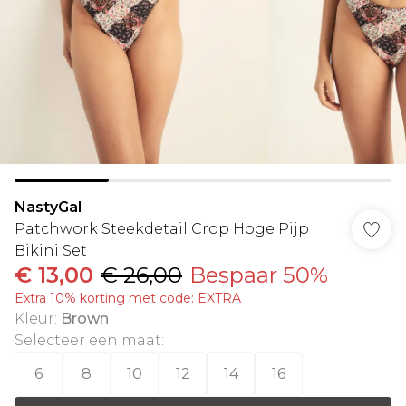
NastyGal
Patchwork Steekdetail Crop Hoge Pijp
Bikini Set
€ 13,00
€ 26,00
Bespaar 50%
Extra 10% korting met code: EXTRA
Kleur
:
Brown
Selecteer een maat
:
6
8
10
12
14
16