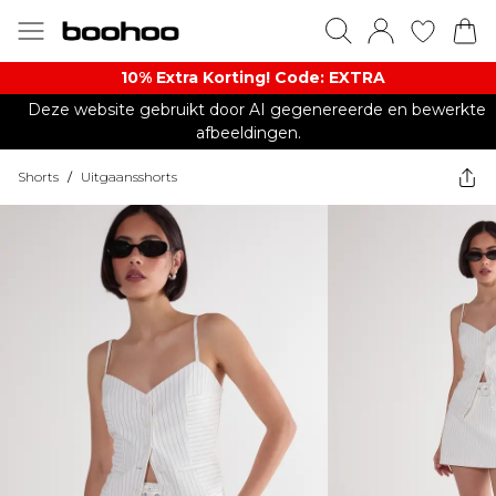
10% Extra Korting! Code: EXTRA​
Deze website gebruikt door AI gegenereerde en bewerkte
afbeeldingen.
Shorts
/
Uitgaansshorts