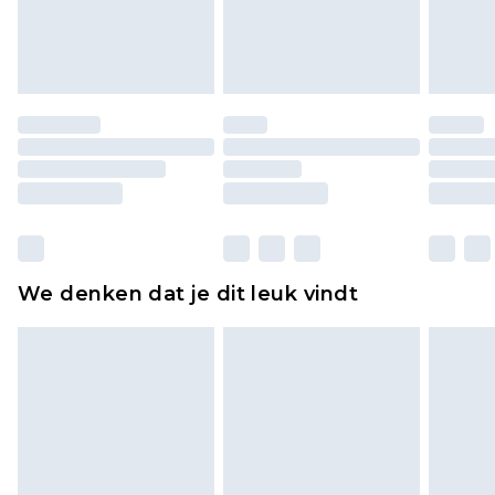
lingerie als de hygiënezegel niet op zijn plaats zit
of is verbroken.
Schoenen en/of kledingstukken moeten
ongedragen en ongewassen zijn met de
originele labels eraan bevestigd. Schoenen
moeten ook binnenshuis worden gepast.
Huishoudelijke artikelen, zoals beddengoed,
matrassen, toppers en kussens, moeten
ongebruikt zijn en in de originele, ongeopende
We denken dat je dit leuk vindt
verpakking zitten. Dit heeft geen invloed op uw
wettelijke rechten.
Klik
hier
om ons volledige retourbeleid te
bekijken.