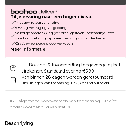
Til je ervaring naar een hoger niveau
14 dagen retourverlenging
5 €/dag vertraging vergoeding
Volledige orderdekking (verloren, gestolen, beschadigd) met
directe uitbetaling bij in aanmerking komende claims
Gratis en eenvoudig doorverkopen
Meer informatie
EU Douane- & Invoerheffing toegevoegd bij het
afrekenen. Standaardlevering €5.99
Kan binnen 28 dagen worden geretourneerd
Uitsluitingen van toepassing.
Bekijk ons
retourbeleid
18+, algemene voorwaarden van toepassing. Krediet
onder voorbehoud van status
Beschrijving