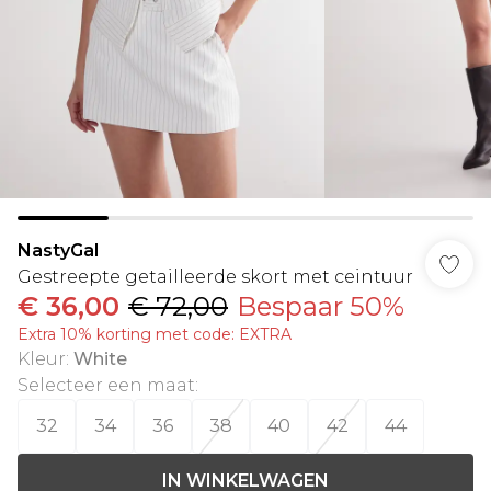
NastyGal
Gestreepte getailleerde skort met ceintuur
€ 36,00
€ 72,00
Bespaar 50%
Extra 10% korting met code: EXTRA
Kleur
:
White
Selecteer een maat
:
32
34
36
38
40
42
44
IN WINKELWAGEN