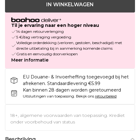
IN WINKELWAGEN
Til je ervaring naar een hoger niveau
14 dagen retourverlenging
5 €/dag vertraging vergoeding
Volledige orderdekking (verloren, gestolen, beschadigd) met
directe uitbetaling bij in aanmerking komende claims
Gratis en eenvoudig doorverkopen
Meer informatie
EU Douane- & Invoerheffing toegevoegd bij het
afrekenen. Standaardlevering €5.99
Kan binnen 28 dagen worden geretourneerd
Uitsluitingen van toepassing.
Bekijk ons
retourbeleid
18+, algemene voorwaarden van toepassing. Krediet
onder voorbehoud van status
Beschrijving