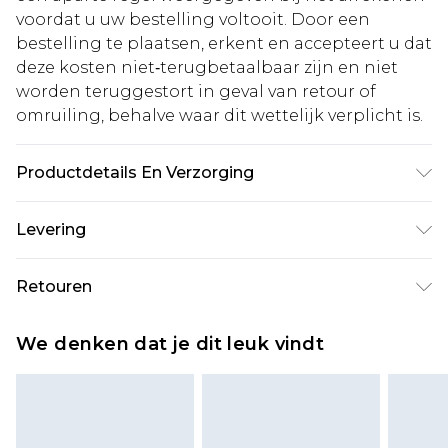
voordat u uw bestelling voltooit. Door een
bestelling te plaatsen, erkent en accepteert u dat
deze kosten niet‑terugbetaalbaar zijn en niet
worden teruggestort in geval van retour of
omruiling, behalve waar dit wettelijk verplicht is.
Productdetails En Verzorging
Hoofdmateriaal: 100% polyester, Kant: 100%
Levering
polyester Machinewasbaar op 30°C synthetisch
programma, niet bleken, niet in de
Standaardlevering Nederland
€5.99
Retouren
droogtrommel drogen, koel strijken aan de
Tot 5 werkdagen
achterkant, niet chemisch reinigen, wassen met
Is er iets niet helemaal in orde? U heeft 21 dagen
Expressdienst Nederland
€14.99
We denken dat je dit leuk vindt
vergelijkbare kleuren Model draagt: Maat 10
vanaf de dag dat u het ontvangt om iets terug te
Tot 2 werkdagen
sturen.
Houd er rekening mee dat er een retourkosten
van €7 per pakket in mindering wordt gebracht