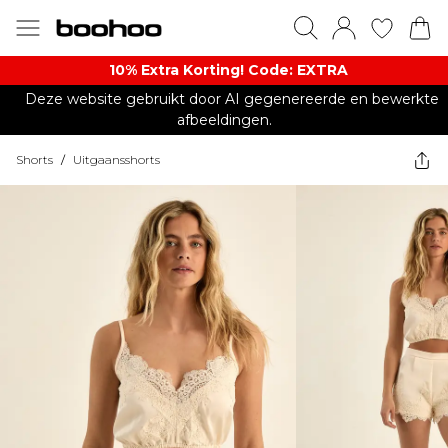
10% Extra Korting! Code: EXTRA​
Deze website gebruikt door AI gegenereerde en bewerkte
afbeeldingen.
Shorts
/
Uitgaansshorts