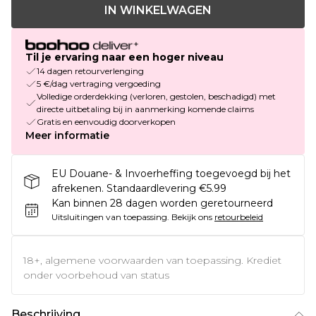
IN WINKELWAGEN
Til je ervaring naar een hoger niveau
14 dagen retourverlenging
5 €/dag vertraging vergoeding
Volledige orderdekking (verloren, gestolen, beschadigd) met
directe uitbetaling bij in aanmerking komende claims
Gratis en eenvoudig doorverkopen
Meer informatie
EU Douane- & Invoerheffing toegevoegd bij het
afrekenen. Standaardlevering €5.99
Kan binnen 28 dagen worden geretourneerd
Uitsluitingen van toepassing.
Bekijk ons
retourbeleid
18+, algemene voorwaarden van toepassing. Krediet
onder voorbehoud van status
Beschrijving