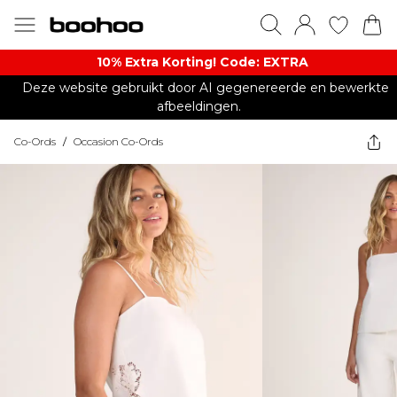
10% Extra Korting! Code: EXTRA​
Deze website gebruikt door AI gegenereerde en bewerkte
afbeeldingen.
Co-Ords
/
Occasion Co-Ords