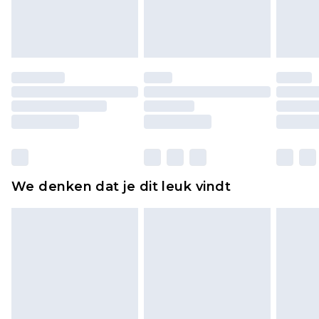
lingerie als de hygiënezegel niet op zijn plaats zit
of is verbroken.
Schoenen en/of kledingstukken moeten
ongedragen en ongewassen zijn met de
originele labels eraan bevestigd. Schoenen
moeten ook binnenshuis worden gepast.
Huishoudelijke artikelen, zoals beddengoed,
matrassen, toppers en kussens, moeten
ongebruikt zijn en in de originele, ongeopende
We denken dat je dit leuk vindt
verpakking zitten. Dit heeft geen invloed op uw
wettelijke rechten.
Klik
hier
om ons volledige retourbeleid te
bekijken.