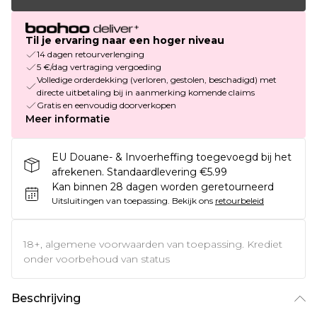
Til je ervaring naar een hoger niveau
14 dagen retourverlenging
5 €/dag vertraging vergoeding
Volledige orderdekking (verloren, gestolen, beschadigd) met
directe uitbetaling bij in aanmerking komende claims
Gratis en eenvoudig doorverkopen
Meer informatie
EU Douane- & Invoerheffing toegevoegd bij het
afrekenen. Standaardlevering €5.99
Kan binnen 28 dagen worden geretourneerd
Uitsluitingen van toepassing.
Bekijk ons
retourbeleid
18+, algemene voorwaarden van toepassing. Krediet
onder voorbehoud van status
Beschrijving