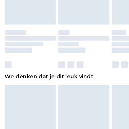
lingerie als de hygiënezegel niet op zijn plaats zit
of is verbroken.
Schoenen en/of kledingstukken moeten
ongedragen en ongewassen zijn met de
originele labels eraan bevestigd. Schoenen
moeten ook binnenshuis worden gepast.
Huishoudelijke artikelen, zoals beddengoed,
matrassen, toppers en kussens, moeten
ongebruikt zijn en in de originele, ongeopende
We denken dat je dit leuk vindt
verpakking zitten. Dit heeft geen invloed op uw
wettelijke rechten.
Klik
hier
om ons volledige retourbeleid te
bekijken.