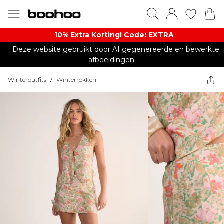
10% Extra Korting! Code: EXTRA​
Deze website gebruikt door AI gegenereerde en bewerkte
afbeeldingen.
Winteroutfits
/
Winterrokken