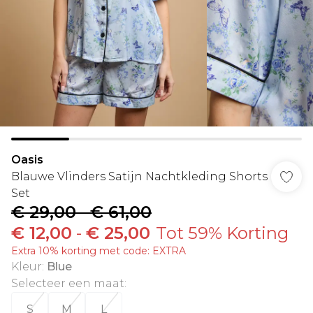
Oasis
Blauwe Vlinders Satijn Nachtkleding Shorts
Set
€ 29,00
-
€ 61,00
€ 12,00
-
€ 25,00
Tot 59% Korting
Extra 10% korting met code: EXTRA
Kleur
:
Blue
Selecteer een maat
:
S
M
L