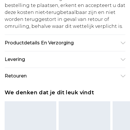
bestelling te plaatsen, erkent en accepteert u dat
deze kosten niet‑terugbetaalbaar zijn en niet
worden teruggestort in geval van retour of
omruiling, behalve waar dit wettelijk verplicht is.
Productdetails En Verzorging
100% Polyester. Machine washable. Model wears
Levering
size 10.
Standaardlevering Nederland
€5.99
Retouren
Tot 5 werkdagen
Is er iets niet helemaal in orde? U heeft 21 dagen
Expressdienst Nederland
€14.99
We denken dat je dit leuk vindt
vanaf de dag dat u het ontvangt om iets terug te
Tot 2 werkdagen
sturen.
Houd er rekening mee dat er een retourkosten
van €7 per pakket in mindering wordt gebracht
op uw terugbetalingsbedrag.