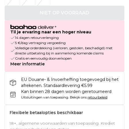
NIET OP VOORRAAD
Til je ervaring naar een hoger niveau
14 dagen retourverlenging
5 €/dag vertraging vergoeding
Volledige orderdekking (verloren, gestolen, beschadigd) met
directe uitbetaling bij in aanmerking komende claims
Gratis en eenvoudig doorverkopen
Meer informatie
EU Douane- & Invoerheffing toegevoegd bij het
afrekenen. Standaardlevering €5.99
Kan binnen 28 dagen worden geretourneerd
Uitsluitingen van toepassing.
Bekijk ons
retourbeleid
Flexibele betaalopties beschikbaar
18+, algemene voorwaarden van toepassing. Krediet