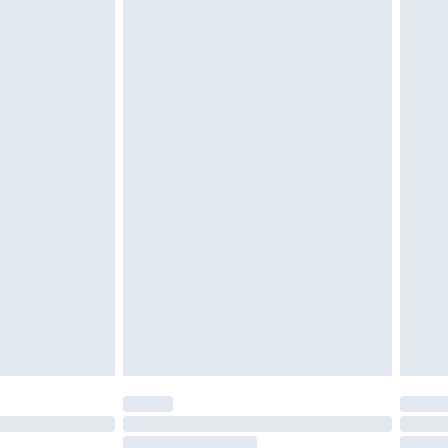
 of is verbroken.
moeten ongedragen en ongewassen zijn met
igd. Schoenen moeten ook binnenshuis worden
 zoals beddengoed, matrassen, toppers en
en in de originele, ongeopende verpakking
w wettelijke rechten.
leid te bekijken.