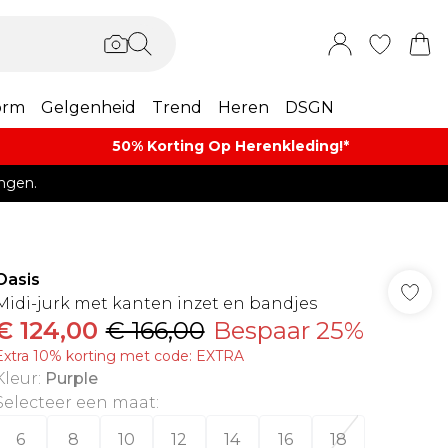
orm
Gelgenheid
Trend
Heren
DSGN
50% Korting Op Herenkleding​!*​
ngen.
Oasis
Midi-jurk met kanten inzet en bandjes
€ 124,00
€ 166,00
Bespaar 25%
Extra 10% korting met code: EXTRA
Kleur
:
Purple
Selecteer een maat
:
6
8
10
12
14
16
18