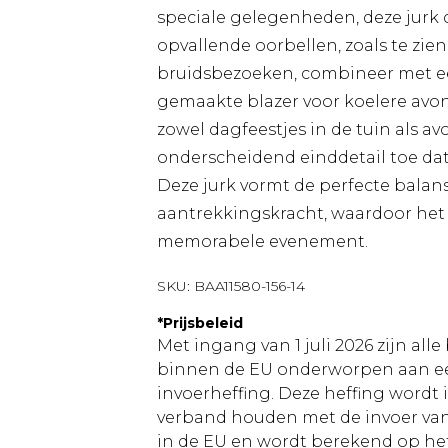
speciale gelegenheden, deze jurk
opvallende oorbellen, zoals te zien
bruidsbezoeken, combineer met e
gemaakte blazer voor koelere avon
zowel dagfeestjes in de tuin als 
onderscheidend einddetail toe dat
Deze jurk vormt de perfecte balan
aantrekkingskracht, waardoor het 
memorabele evenement.
SKU:
BAA11580-156-14
*
Prijsbeleid
Met ingang van 1 juli 2026 zijn al
binnen de EU onderworpen aan ee
invoerheffing. Deze heffing wordt
verband houden met de invoer v
in de EU en wordt berekend op h