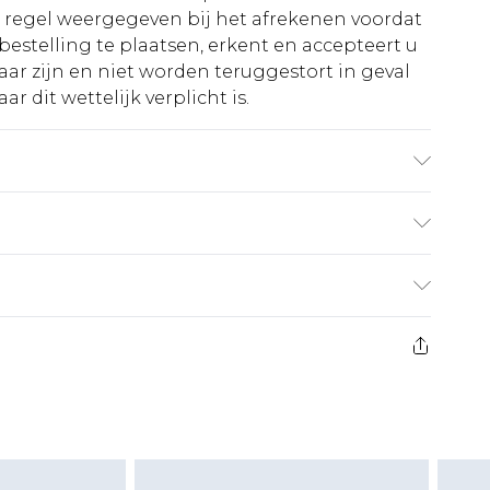
e regel weergegeven bij het afrekenen voordat
bestelling te plaatsen, erkent en accepteert u
ar zijn en niet worden teruggestort in geval
r dit wettelijk verplicht is.
- Model draagt maat 10, ongeveer lengte 5'7-
€5.99
 heeft 21 dagen vanaf de dag dat u het ontvangt
€14.99
retourkosten van €7 per pakket in mindering
ingsbedrag.
es aanbieden voor modieuze gezichtsmaskers,
eeltjes, en badkleding of lingerie als de