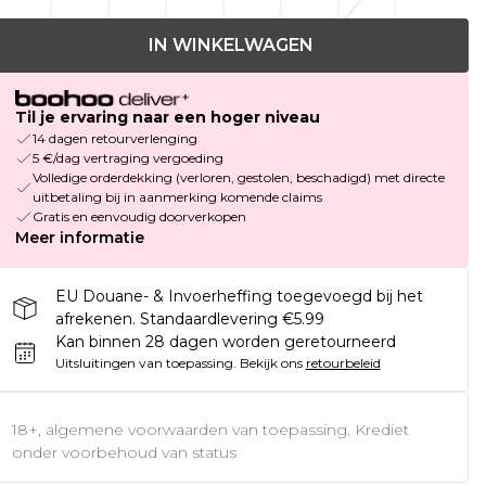
IN WINKELWAGEN
Til je ervaring naar een hoger niveau
14 dagen retourverlenging
5 €/dag vertraging vergoeding
Volledige orderdekking (verloren, gestolen, beschadigd) met directe
uitbetaling bij in aanmerking komende claims
Gratis en eenvoudig doorverkopen
Meer informatie
EU Douane- & Invoerheffing toegevoegd bij het
afrekenen. Standaardlevering €5.99
Kan binnen 28 dagen worden geretourneerd
Uitsluitingen van toepassing.
Bekijk ons
retourbeleid
18+, algemene voorwaarden van toepassing. Krediet
onder voorbehoud van status