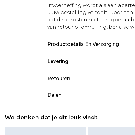
invoerheffing wordt als een apart
u uw bestelling voltooit. Door een 
dat deze kosten niet‑terugbetaalba
van retour of omruiling, behalve waa
Productdetails En Verzorging
100% Polyester. - Machinewasbaar. 
Levering
5'9.
Standaardlevering Nederland
Retouren
Tot 5 werkdagen
Is er iets niet helemaal in orde? U
Delen
Expressdienst Nederland
om iets terug te sturen.
Tot 2 werkdagen
Houd er rekening mee dat er een 
wordt gebracht op uw terugbetal
We denken dat je dit leuk vindt
Let op, we kunnen geen restituti
cosmetica, piercingsieraden, sekssp