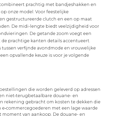
 combineert prachtig met bandjeshakken en
 op onze model. Voor feestelijke
en gestructureerde clutch en een op maat
den. De midi-lengte biedt veelzijdigheid voor
avondvieringen. De getande zoom voegt een
 de prachtige kanten details accentueert.
s tussen verfijnde avondmode en vrouwelijke
een opvallende keuze is voor je volgende
le bestellingen die worden geleverd op adressen
n niet‑terugbetaalbare douane- en
 in rekening gebracht om kosten te dekken die
an e‑commercegoederen met een lage waarde
et moment van aankoop. De douane- en