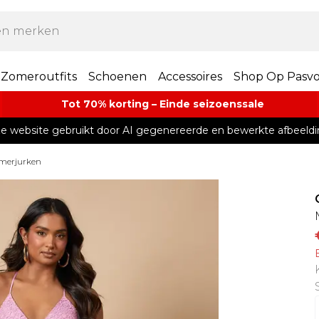
Zomeroutfits
Schoenen
Accessoires
Shop Op Pasv
Tot 70% korting – Einde seizoenssale
e website gebruikt door AI gegenereerde en bewerkte afbeeldi
merjurken