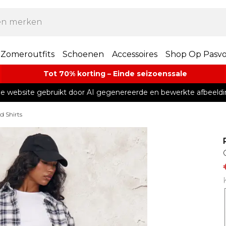
Zomeroutfits
Schoenen
Accessoires
Shop Op Pasv
Tot 70% korting – Einde seizoenssale
e website gebruikt door AI gegenereerde en bewerkte afbeeldi
d Shirts