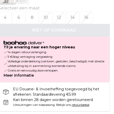
Selecteer een maat
:
4
6
8
10
12
14
16
NIET OP VOORRAAD
Til je ervaring naar een hoger niveau
14 dagen retourverlenging
5 €/dag vertraging vergoeding
Volledige orderdekking (verloren, gestolen, beschadigd) met directe
uitbetaling bij in aanmerking komende claims
Gratis en eenvoudig doorverkopen
Meer informatie
EU Douane- & Invoerheffing toegevoegd bij het
afrekenen. Standaardlevering €5.99
Kan binnen 28 dagen worden geretourneerd
Uitsluitingen van toepassing.
Bekijk ons
retourbeleid