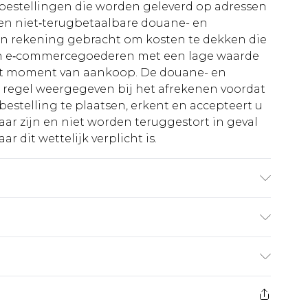
le bestellingen die worden geleverd op adressen
n niet‑terugbetaalbare douane- en
 in rekening gebracht om kosten te dekken die
an e‑commercegoederen met een lage waarde
et moment van aankoop. De douane- en
e regel weergegeven bij het afrekenen voordat
bestelling te plaatsen, erkent en accepteert u
ar zijn en niet worden teruggestort in geval
r dit wettelijk verplicht is.
op: door de gebruikte stof kan kleur afgeven.
€5.99
 heeft 21 dagen vanaf de dag dat u het ontvangt
€14.99