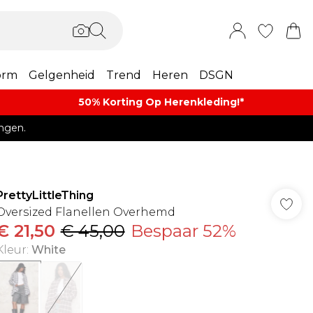
orm
Gelgenheid
Trend
Heren
DSGN
50% Korting Op Herenkleding​!*​
ngen.
PrettyLittleThing
Oversized Flanellen Overhemd
€ 21,50
€ 45,00
Bespaar 52%
Kleur
:
White