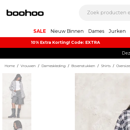
SALE
Nieuw Binnen
Dames
Jurken
10% Extra Korting! Code: EXTRA​
Dez
Home
/
Vrouwen
/
Dameskleding
/
Bovenstukken
/
Shirts
/
Oversize