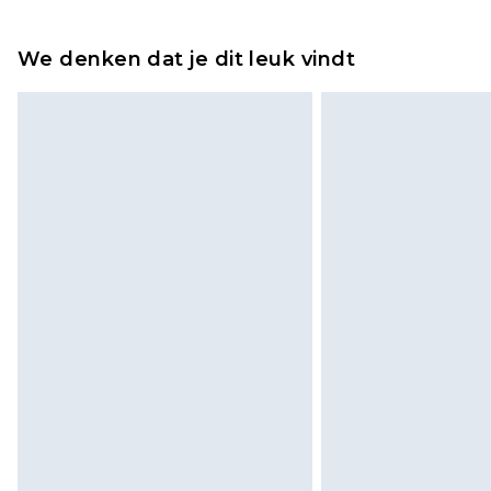
Tot 2 werkdagen
Houd er rekening mee dat er een 
wordt gebracht op uw terugbetal
We denken dat je dit leuk vindt
Let op, we kunnen geen restituti
cosmetica, piercingsieraden, sekssp
hygiënezegel niet op zijn plaats zit
Schoenen en/of kledingstukken 
de originele labels eraan bevest
gepast. Huishoudelijke artikelen,
kussens, moeten ongebruikt zijn 
zitten. Dit heeft geen invloed op u
Klik
hier
om ons volledige retourbe