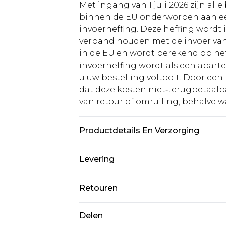
Met ingang van 1 juli 2026 zijn al
binnen de EU onderworpen aan ee
invoerheffing. Deze heffing wordt
verband houden met de invoer v
in de EU en wordt berekend op h
invoerheffing wordt als een apart
u uw bestelling voltooit. Door een 
dat deze kosten niet‑terugbetaalba
van retour of omruiling, behalve waa
Productdetails En Verzorging
95,0% polyester, 5,0% elastaan Let 
Levering
Standaardlevering Nederland
Retouren
Tot 5 werkdagen
Is er iets niet helemaal in orde? U
Delen
Expressdienst Nederland
om iets terug te sturen.