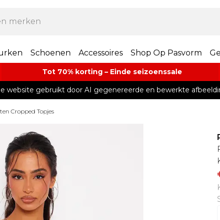
urken
Schoenen
Accessoires
Shop Op Pasvorm
Ge
Tot 70% korting – Einde seizoenssale
e website gebruikt door AI gegenereerde en bewerkte afbeeldi
ten Cropped Topjes