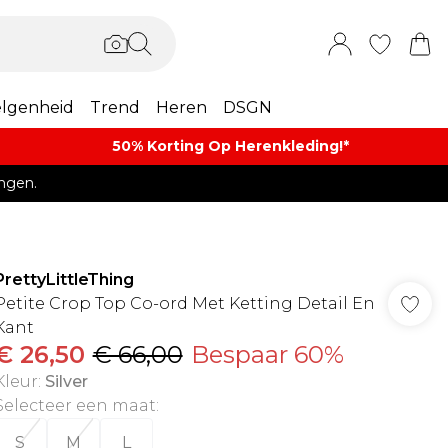
lgenheid
Trend
Heren
DSGN
50% Korting Op Herenkleding​!*​
ngen.
PrettyLittleThing
Petite Crop Top Co-ord Met Ketting Detail En
Kant
€ 26,50
€ 66,00
Bespaar 60%
Kleur
:
Silver
Selecteer een maat
:
S
M
L