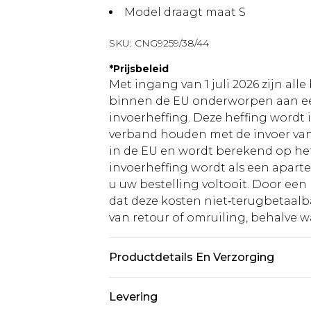
Model draagt maat S
SKU:
CNG9259/38/44
*
Prijsbeleid
Met ingang van 1 juli 2026 zijn al
binnen de EU onderworpen aan ee
invoerheffing. Deze heffing wordt
verband houden met de invoer v
in de EU en wordt berekend op h
invoerheffing wordt als een apart
u uw bestelling voltooit. Door een 
dat deze kosten niet‑terugbetaalba
van retour of omruiling, behalve waa
Productdetails En Verzorging
100,0% aluminium Let op: door de 
Levering