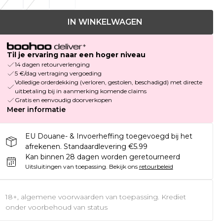
IN WINKELWAGEN
Til je ervaring naar een hoger niveau
14 dagen retourverlenging
5 €/dag vertraging vergoeding
Volledige orderdekking (verloren, gestolen, beschadigd) met directe
uitbetaling bij in aanmerking komende claims
Gratis en eenvoudig doorverkopen
Meer informatie
EU Douane- & Invoerheffing toegevoegd bij het
afrekenen. Standaardlevering €5.99
Kan binnen 28 dagen worden geretourneerd
Uitsluitingen van toepassing.
Bekijk ons
retourbeleid
18+, algemene voorwaarden van toepassing. Krediet
onder voorbehoud van status