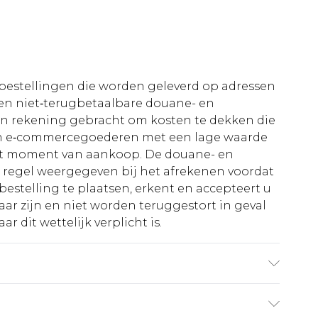
le bestellingen die worden geleverd op adressen
n niet‑terugbetaalbare douane- en
 in rekening gebracht om kosten te dekken die
an e‑commercegoederen met een lage waarde
et moment van aankoop. De douane- en
e regel weergegeven bij het afrekenen voordat
bestelling te plaatsen, erkent en accepteert u
ar zijn en niet worden teruggestort in geval
r dit wettelijk verplicht is.
gebruikte stof kan kleur afgeven.