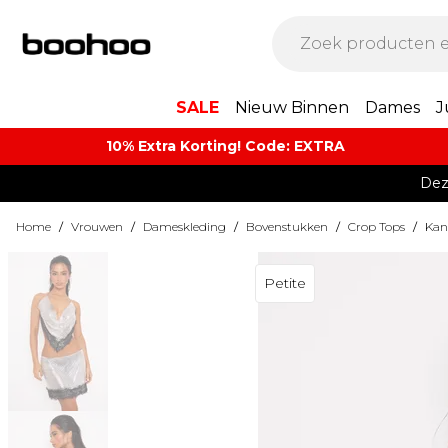
SALE
Nieuw Binnen
Dames
J
10% Extra Korting! Code: EXTRA​
Dez
Home
/
Vrouwen
/
Dameskleding
/
Bovenstukken
/
Crop Tops
/
Kan
Petite