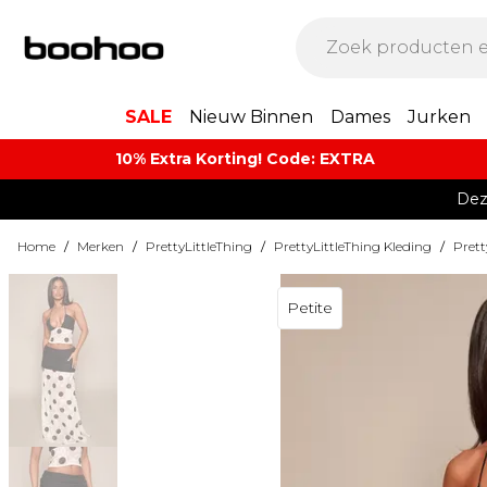
SALE
Nieuw Binnen
Dames
Jurken
10% Extra Korting! Code: EXTRA​
Dez
Home
/
Merken
/
PrettyLittleThing
/
PrettyLittleThing Kleding
/
Prett
Petite