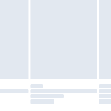
igd. Schoenen moeten ook binnenshuis worden
 zoals beddengoed, matrassen, toppers en
en in de originele, ongeopende verpakking
w wettelijke rechten.
leid te bekijken.