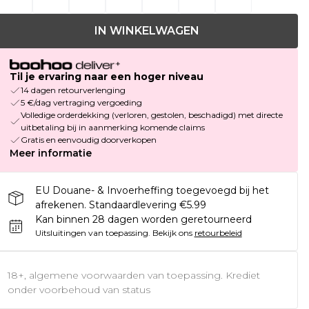
IN WINKELWAGEN
Til je ervaring naar een hoger niveau
14 dagen retourverlenging
5 €/dag vertraging vergoeding
Volledige orderdekking (verloren, gestolen, beschadigd) met directe
uitbetaling bij in aanmerking komende claims
Gratis en eenvoudig doorverkopen
Meer informatie
EU Douane- & Invoerheffing toegevoegd bij het
afrekenen. Standaardlevering €5.99
Kan binnen 28 dagen worden geretourneerd
Uitsluitingen van toepassing.
Bekijk ons
retourbeleid
18+, algemene voorwaarden van toepassing. Krediet
onder voorbehoud van status