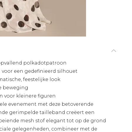
opvallend polkadotpatroon
 voor een gedefinieerd silhouet
atische, feestelijke look
jke beweging
 voor kleinere figuren
ele evenement met deze betoverende
nde gerimpelde tailleband creëert een
vloeiende mesh stof elegant tot op de grond
speciale gelegenheden, combineer met de