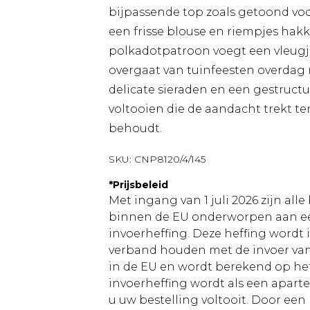
bijpassende top zoals getoond voor
een frisse blouse en riempjes hakk
polkadotpatroon voegt een vleugje
overgaat van tuinfeesten overdag 
delicate sieraden en een gestructur
voltooien die de aandacht trekt te
behoudt.
SKU:
CNP8120/4/145
*
Prijsbeleid
Met ingang van 1 juli 2026 zijn al
binnen de EU onderworpen aan ee
invoerheffing. Deze heffing wordt
verband houden met de invoer v
in de EU en wordt berekend op h
invoerheffing wordt als een apart
u uw bestelling voltooit. Door een 