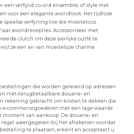
 een verfijnd co-ord ensemble, of style met
en voor een elegante avondlook. Het tijdloze
 speelse verfijning toe die moeiteloos
naar avondrecepties. Accessoriseer met
eerde clutch om deze sierlijke outfit te
rwijl ze een air van moeiteloze charme
le bestellingen die worden geleverd op adressen
n niet‑terugbetaalbare douane- en
 in rekening gebracht om kosten te dekken die
an e‑commercegoederen met een lage waarde
et moment van aankoop. De douane- en
e regel weergegeven bij het afrekenen voordat
bestelling te plaatsen, erkent en accepteert u