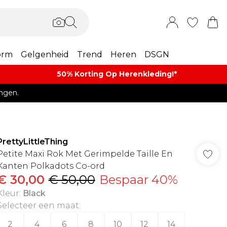
orm
Gelgenheid
Trend
Heren
DSGN
50% Korting Op Herenkleding​!*​
ngen.
PrettyLittleThing
Petite Maxi Rok Met Gerimpelde Taille En
Kanten Polkadots Co-ord
€ 30,00
€ 50,00
Bespaar 40%
Kleur
:
Black
Selecteer een maat
:
2
4
6
8
10
12
14