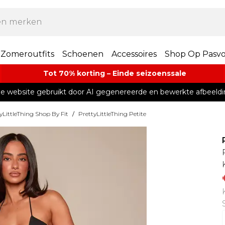
Zomeroutfits
Schoenen
Accessoires
Shop Op Pasv
Tot 70% korting – Einde seizoenssale
e website gebruikt door AI gegenereerde en bewerkte afbeeldi
yLittleThing Shop By Fit
/
PrettyLittleThing Petite