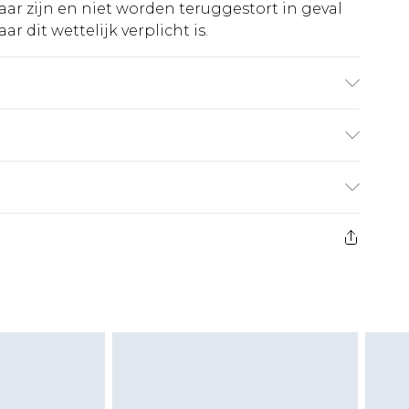
ar zijn en niet worden teruggestort in geval
r dit wettelijk verplicht is.
ruikte stof kan kleur afgeven.
€5.99
 heeft 21 dagen vanaf de dag dat u het ontvangt
€14.99
retourkosten van €7 per pakket in mindering
ingsbedrag.
es aanbieden voor modieuze gezichtsmaskers,
eeltjes, en badkleding of lingerie als de
 of is verbroken.
moeten ongedragen en ongewassen zijn met