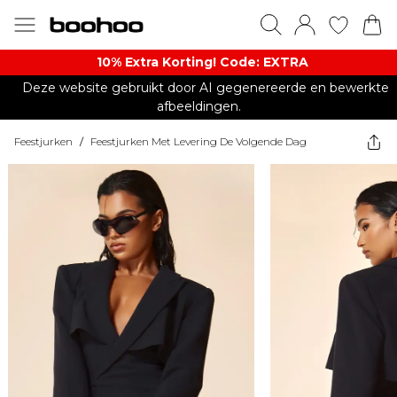
10% Extra Korting! Code: EXTRA​
Deze website gebruikt door AI gegenereerde en bewerkte
afbeeldingen.
Feestjurken
/
Feestjurken Met Levering De Volgende Dag