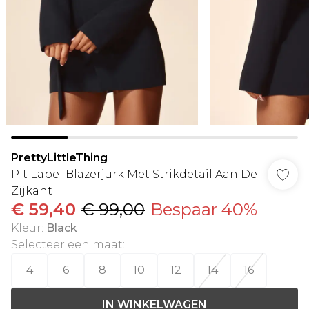
PrettyLittleThing
Plt Label Blazerjurk Met Strikdetail Aan De
Zijkant
€ 59,40
€ 99,00
Bespaar 40%
Kleur
:
Black
Selecteer een maat
:
4
6
8
10
12
14
16
IN WINKELWAGEN