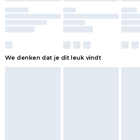
ongedragen en ongewassen zijn met de
originele labels eraan bevestigd. Schoenen
moeten ook binnenshuis worden gepast.
Huishoudelijke artikelen, zoals beddengoed,
matrassen, toppers en kussens, moeten
ongebruikt zijn en in de originele, ongeopende
We denken dat je dit leuk vindt
verpakking zitten. Dit heeft geen invloed op uw
wettelijke rechten.
Klik
hier
om ons volledige retourbeleid te
bekijken.