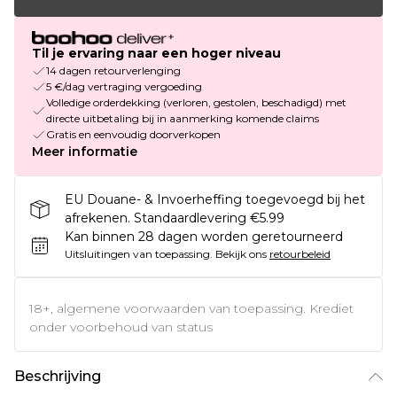
Til je ervaring naar een hoger niveau
14 dagen retourverlenging
5 €/dag vertraging vergoeding
Volledige orderdekking (verloren, gestolen, beschadigd) met
directe uitbetaling bij in aanmerking komende claims
Gratis en eenvoudig doorverkopen
Meer informatie
EU Douane- & Invoerheffing toegevoegd bij het
afrekenen. Standaardlevering €5.99
Kan binnen 28 dagen worden geretourneerd
Uitsluitingen van toepassing.
Bekijk ons
retourbeleid
18+, algemene voorwaarden van toepassing. Krediet
onder voorbehoud van status
Beschrijving