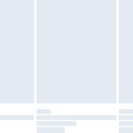
moeten ongedragen en ongewassen zijn met
igd. Schoenen moeten ook binnenshuis worden
 zoals beddengoed, matrassen, toppers en
en in de originele, ongeopende verpakking
w wettelijke rechten.
leid te bekijken.