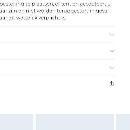
bestelling te plaatsen, erkent en accepteert u
ar zijn en niet worden teruggestort in geval
r dit wettelijk verplicht is.
ebruikte stof kan kleur afgeven.
€5.99
 heeft 21 dagen vanaf de dag dat u het ontvangt
€14.99
retourkosten van €7 per pakket in mindering
ingsbedrag.
es aanbieden voor modieuze gezichtsmaskers,
eeltjes, en badkleding of lingerie als de
 of is verbroken.