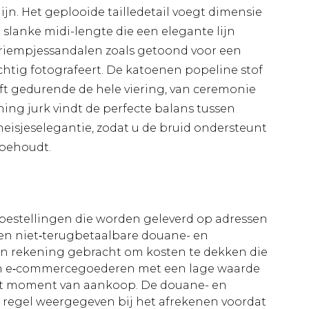
lijn. Het geplooide tailledetail voegt dimensie
e slanke midi-lengte die een elegante lijn
e riempjessandalen zoals getoond voor een
chtig fotografeert. De katoenen popeline stof
jft gedurende de hele viering, van ceremonie
Thing jurk vindt de perfecte balans tussen
eisjeselegantie, zodat u de bruid ondersteunt
 behoudt.
le bestellingen die worden geleverd op adressen
n niet‑terugbetaalbare douane- en
 in rekening gebracht om kosten te dekken die
an e‑commercegoederen met een lage waarde
et moment van aankoop. De douane- en
e regel weergegeven bij het afrekenen voordat