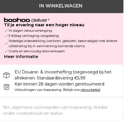
IN WINKELWAGEN
Til je ervaring naar een hoger niveau
14 dagen retourverlenging
5 €/dag vertraging vergoeding
Volledige orderdekking (verloren, gestolen, beschadigd) met directe
uitbetaling bij in aanmerking komende claims
Gratis en eenvoudig doorverkopen
Meer informatie
EU Douane- & Invoerheffing toegevoegd bij het
afrekenen. Standaardlevering €5.99
Kan binnen 28 dagen worden geretourneerd
Uitsluitingen van toepassing.
Bekijk ons
retourbeleid
18+, algemene voorwaarden van toepassing. Krediet
onder voorbehoud van status