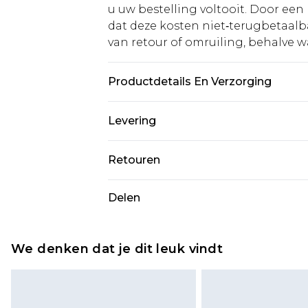
u uw bestelling voltooit. Door een 
dat deze kosten niet‑terugbetaalba
van retour of omruiling, behalve waa
Productdetails En Verzorging
100,0% polyester Let op: door de g
Levering
Standaardlevering Nederland
Retouren
Tot 5 werkdagen
Is er iets niet helemaal in orde? U
Delen
Expressdienst Nederland
om iets terug te sturen.
Tot 2 werkdagen
Houd er rekening mee dat er een 
wordt gebracht op uw terugbetal
We denken dat je dit leuk vindt
Let op, we kunnen geen restituti
cosmetica, piercingsieraden, sekssp
hygiënezegel niet op zijn plaats zit