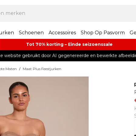
urken
Schoenen
Accessoires
Shop Op Pasvorm
Ge
Tot 70% korting – Einde seizoenssale
e website gebruikt door AI gegenereerde en bewerkte afbeeldi
ote Maten
/
Maat Plus Feestjurken