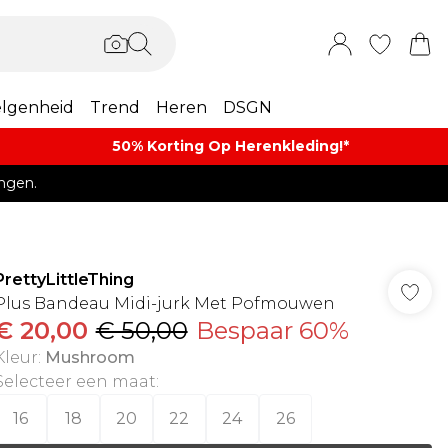
lgenheid
Trend
Heren
DSGN
50% Korting Op Herenkleding​!*​
ngen.
PrettyLittleThing
Plus Bandeau Midi-jurk Met Pofmouwen
€ 20,00
€ 50,00
Bespaar 60%
Kleur
:
Mushroom
Selecteer een maat
:
16
18
20
22
24
26