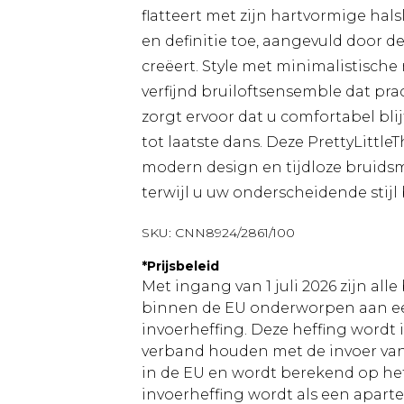
flatteert met zijn hartvormige hals
en definitie toe, aangevuld door d
creëert. Style met minimalistisch
verfijnd bruiloftsensemble dat pra
zorgt ervoor dat u comfortabel bli
tot laatste dans. Deze PrettyLittle
modern design en tijdloze bruidsm
terwijl u uw onderscheidende stijl
SKU:
CNN8924/2861/100
*
Prijsbeleid
Met ingang van 1 juli 2026 zijn al
binnen de EU onderworpen aan ee
invoerheffing. Deze heffing wordt
verband houden met de invoer v
in de EU en wordt berekend op h
invoerheffing wordt als een apart