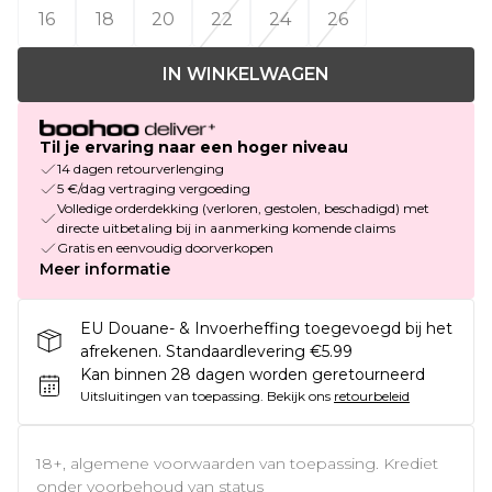
16
18
20
22
24
26
IN WINKELWAGEN
Til je ervaring naar een hoger niveau
14 dagen retourverlenging
5 €/dag vertraging vergoeding
Volledige orderdekking (verloren, gestolen, beschadigd) met
directe uitbetaling bij in aanmerking komende claims
Gratis en eenvoudig doorverkopen
Meer informatie
EU Douane- & Invoerheffing toegevoegd bij het
afrekenen. Standaardlevering €5.99
Kan binnen 28 dagen worden geretourneerd
Uitsluitingen van toepassing.
Bekijk ons
retourbeleid
18+, algemene voorwaarden van toepassing. Krediet
onder voorbehoud van status