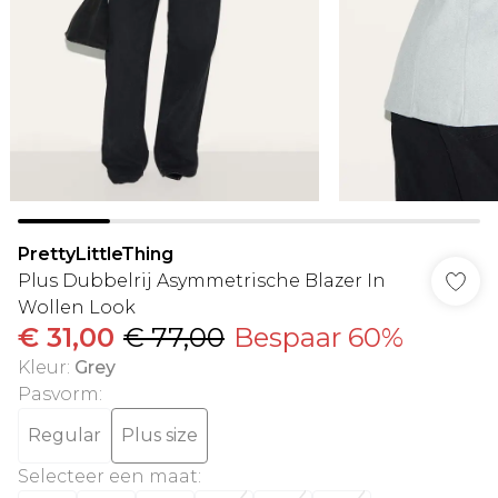
PrettyLittleThing
Plus Dubbelrij Asymmetrische Blazer In
Wollen Look
€ 31,00
€ 77,00
Bespaar 60%
Kleur
:
Grey
Pasvorm
:
Regular
Plus size
Selecteer een maat
: