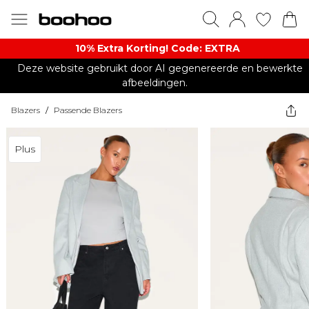
10% Extra Korting! Code: EXTRA​
Deze website gebruikt door AI gegenereerde en bewerkte
afbeeldingen.
Blazers
/
Passende Blazers
Plus