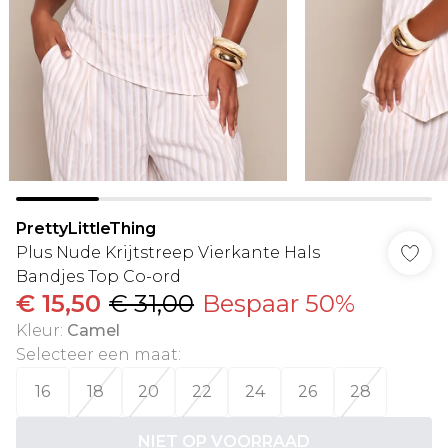
PrettyLittleThing
Plus Nude Krijtstreep Vierkante Hals
Bandjes Top Co-ord
€ 15,50
€ 31,00
Bespaar 50%
Kleur
:
Camel
Selecteer een maat
:
16
18
20
22
24
26
28
NIET OP VOORRAAD