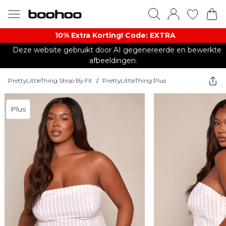
10% Extra Korting! Code: EXTRA​
Deze website gebruikt door AI gegenereerde en bewerkte
afbeeldingen.
PrettyLittleThing Shop By Fit
/
PrettyLittleThing Plus
Plus