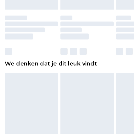
Schoenen en/of kledingstukken moeten
ongedragen en ongewassen zijn met de
originele labels eraan bevestigd. Schoenen
moeten ook binnenshuis worden gepast.
Huishoudelijke artikelen, zoals beddengoed,
matrassen, toppers en kussens, moeten
ongebruikt zijn en in de originele, ongeopende
We denken dat je dit leuk vindt
verpakking zitten. Dit heeft geen invloed op uw
wettelijke rechten.
Klik
hier
om ons volledige retourbeleid te
bekijken.