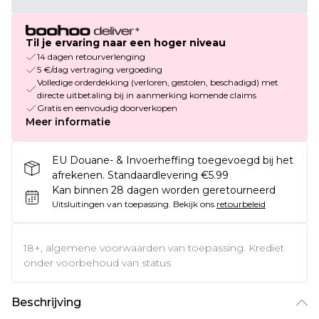
Til je ervaring naar een hoger niveau
14 dagen retourverlenging
5 €/dag vertraging vergoeding
Volledige orderdekking (verloren, gestolen, beschadigd) met
directe uitbetaling bij in aanmerking komende claims
Gratis en eenvoudig doorverkopen
Meer informatie
EU Douane- & Invoerheffing toegevoegd bij het
afrekenen. Standaardlevering €5.99
Kan binnen 28 dagen worden geretourneerd
Uitsluitingen van toepassing.
Bekijk ons
retourbeleid
18+, algemene voorwaarden van toepassing. Krediet
onder voorbehoud van status
Beschrijving